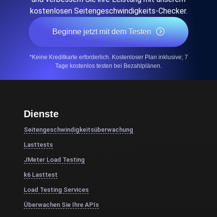
kostenlosen Seitengeschwindigkeits-Checker.
Beginne jetzt mit dem Testen
*Keine Kreditkarte erforderlich. Kostenloser Plan inklusive; 7
Tage kostenlos testen bei Bezahlplänen.
Dienste
Seitengeschwindigkeitsüberwachung
Lasttests
JMeter Load Testing
k6 Lasttest
Load Testing Services
Überwachen Sie Ihre APIs