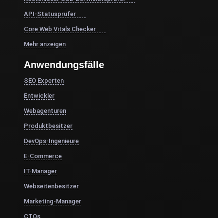
API-Statusprüfer
Core Web Vitals Checker
Mehr anzeigen
Anwendungsfälle
SEO Experten
Entwickler
Webagenturen
Produktbesitzer
DevOps-Ingenieure
E-Commerce
IT-Manager
Webseitenbesitzer
Marketing-Manager
CTOs