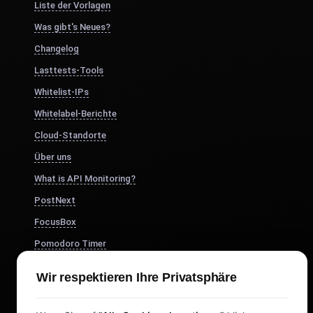
Liste der Vorlagen
Was gibt's Neues?
Changelog
Lasttests-Tools
Whitelist-IPs
Whitelabel-Berichte
Cloud-Standorte
Über uns
What is API Monitoring?
PostNext
FocusBox
Pomodoro Timer
Study Timer
Wir respektieren Ihre Privatsphäre
DesignerBox