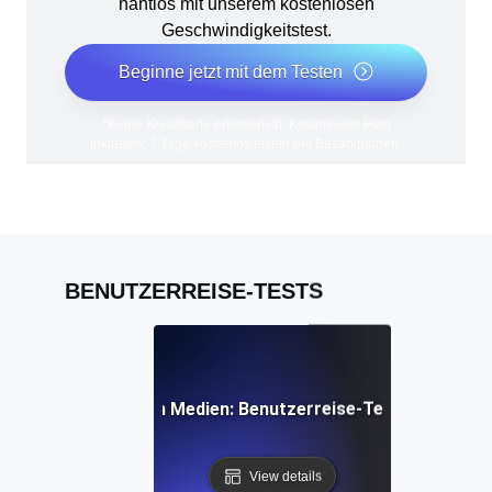
nahtlos mit unserem kostenlosen
Geschwindigkeitstest.
Beginne jetzt mit dem Testen
*Keine Kreditkarte erforderlich. Kostenloser Plan
inklusive; 7 Tage kostenlos testen bei Bezahlplänen.
BENUTZERREISE-TESTS
ements in sozialen Medien: Benutzerreise-Tests für Shari
View details