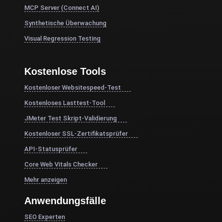
MCP Server (Connect AI)
Synthetische Überwachung
Visual Regression Testing
Kostenlose Tools
Kostenloser Websitespeed-Test
Kostenloses Lasttest-Tool
JMeter Test Skript-Validierung
Kostenloser SSL-Zertifikatsprüfer
API-Statusprüfer
Core Web Vitals Checker
Mehr anzeigen
Anwendungsfälle
SEO Experten