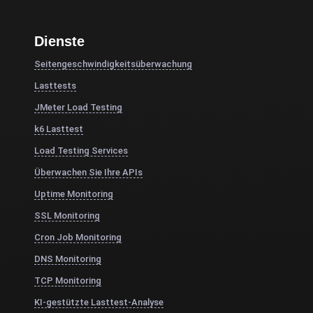
Dienste
Seitengeschwindigkeitsüberwachung
Lasttests
JMeter Load Testing
k6 Lasttest
Load Testing Services
Überwachen Sie Ihre APIs
Uptime Monitoring
SSL Monitoring
Cron Job Monitoring
DNS Monitoring
TCP Monitoring
KI-gestützte Lasttest-Analyse