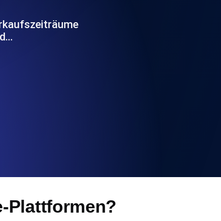
chwindigkeit und Funktionalität der API
erkaufszeiträume
nd…
ats-Checks und Ablauf-Warnungen.
Checks und Alerts. Kostenlos starten.
nd MCP
-Plattformen?