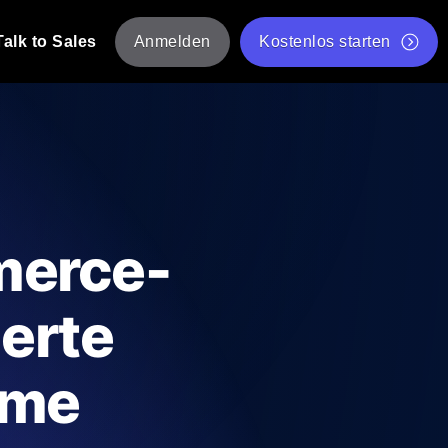
Talk to Sales
Anmelden
Kostenlos starten
tskripte von mehreren Standorten aus.
Kostenloser Websitespeed-Test
Kostenloses Lasttest-Tool
t-Analyse
ormance-Einblicke, die auf Ihren Tech-
Kostenloses JMeter Test Skript-Validierungstool
merce-
API-Statusprüfer
g
Core Web Vitals Checker
erte
rformance-Probes aus 25+ Standorten.
Liste kostenloser Web-Tools
utzer es tun.
ume
hre APIs