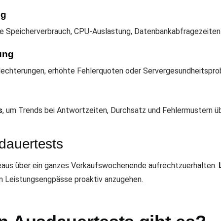
ng
ie Speicherverbrauch, CPU-Auslastung, Datenbankabfragezeiten 
ung
hlechterungen, erhöhte Fehlerquoten oder Servergesundheitspro
s
, um Trends bei Antwortzeiten, Durchsatz und Fehlermustern übe
sdauertests
iveaus über ein ganzes Verkaufswochenende aufrechtzuerhalten.
 Leistungsengpässe proaktiv anzugehen.