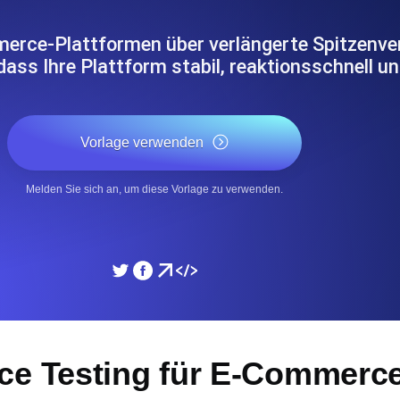
icke und Leistung mithilfe des
Überwachen Sie die Ges
erce-Plattformen über verlängerte Spitzenv
 dass Ihre Plattform stabil, reaktionsschnell u
SSL Monitoring
APIs. Kostenlos starten.
Automatische SSL-Zertifik
Kostenlos starten.
Vorlage verwenden
DNS Monitoring
Melden Sie sich an, um diese Vorlage zu verwenden.
nd geplante Tasks. Kostenlos
DNS Monitoring mit Record-
Monitoring as Code
üft aus 26 Regionen.
Monitore als YAML, JS u
ce Testing für E-Commerce