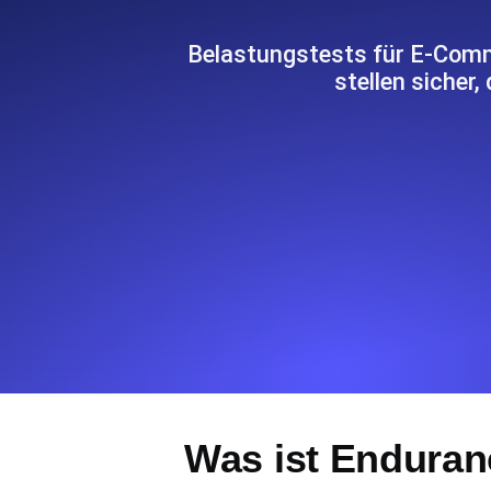
Überwachen Sie Ihre Website-Einbl
Leuchtturms.
Belastungstests für E-Comm
stellen sicher,
Uptime Monitoring
Uptime Monitoring für Websites und 
Cron Job Monitoring
Heartbeat Monitoring für Cronjobs u
starten.
TCP Monitoring
Port-Uptime und Connect-Zeit, gepr
Was ist Enduran