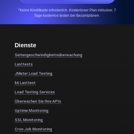
*Keine Kreditkarte erforderlich. Kostenloser Plan inklusive; 7
Tage kostenlos testen bei Bezahlplänen.
Dienste
Seitengeschwindigkeitsüberwachung
Lasttests
JMeter Load Testing
k6 Lasttest
Load Testing Services
Überwachen Sie Ihre APIs
Uptime Monitoring
SSL Monitoring
Cron Job Monitoring