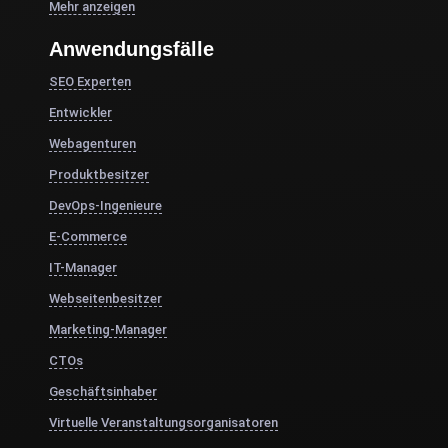
Mehr anzeigen
Anwendungsfälle
SEO Experten
Entwickler
Webagenturen
Produktbesitzer
DevOps-Ingenieure
E-Commerce
IT-Manager
Webseitenbesitzer
Marketing-Manager
CTOs
Geschäftsinhaber
Virtuelle Veranstaltungsorganisatoren