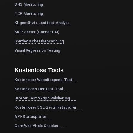
DNS Monitoring
TCP Monitoring
KI-gestützte Lasttest-Analyse
MCP Server (Connect AI)
Synthetische Überwachung
Visual Regression Testing
Kostenlose Tools
Kostenloser Websitespeed-Test
Kostenloses Lasttest-Tool
JMeter Test Skript-Validierung
Kostenloser SSL-Zertifikatsprüfer
API-Statusprüfer
Core Web Vitals Checker