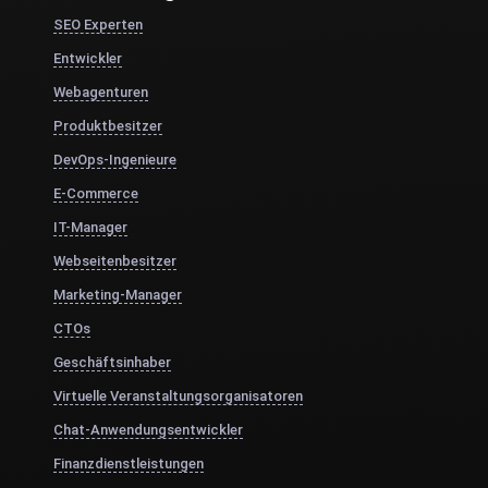
SEO Experten
Entwickler
Webagenturen
Produktbesitzer
DevOps-Ingenieure
E-Commerce
IT-Manager
Webseitenbesitzer
Marketing-Manager
CTOs
Geschäftsinhaber
Virtuelle Veranstaltungsorganisatoren
Chat-Anwendungsentwickler
Finanzdienstleistungen