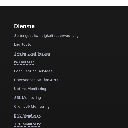
Dienste
Seitengeschwindigkeitsüberwachung
Lasttests
JMeter Load Testing
k6 Lasttest
Load Testing Services
Überwachen Sie Ihre APIs
Uptime Monitoring
SSL Monitoring
Cron Job Monitoring
DNS Monitoring
TCP Monitoring