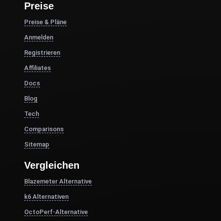
Preise
Preise & Pläne
Anmelden
Registrieren
Affiliates
Docs
Blog
Tech
Comparisons
Sitemap
Vergleichen
Blazemeter Alternative
k6 Alternativen
OctoPerf-Alternative