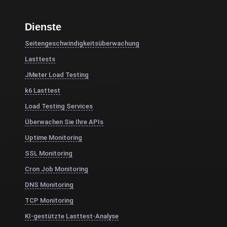
Dienste
Seitengeschwindigkeitsüberwachung
Lasttests
JMeter Load Testing
k6 Lasttest
Load Testing Services
Überwachen Sie Ihre APIs
Uptime Monitoring
SSL Monitoring
Cron Job Monitoring
DNS Monitoring
TCP Monitoring
KI-gestützte Lasttest-Analyse