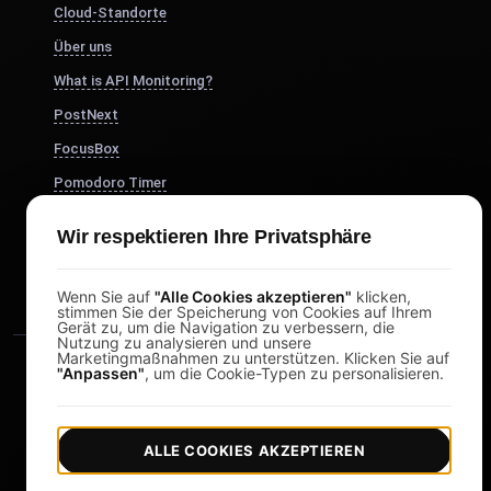
Cloud-Standorte
Über uns
What is API Monitoring?
PostNext
FocusBox
Pomodoro Timer
Study Timer
Wir respektieren Ihre Privatsphäre
DesignerBox
Wenn Sie auf
"Alle Cookies akzeptieren"
klicken,
stimmen Sie der Speicherung von Cookies auf Ihrem
Gerät zu, um die Navigation zu verbessern, die
Nutzung zu analysieren und unsere
Marketingmaßnahmen zu unterstützen. Klicken Sie auf
"Anpassen"
, um die Cookie-Typen zu personalisieren.
ALLE COOKIES AKZEPTIEREN
|
|
Copyright © 2026 LoadFocus
Geschäftsbedingungen