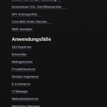
Kostenloser SSL-Zertifikatsprüfer
API-Statusprüfer
Core Web Vitals Checker
Mehr anzeigen
Anwendungsfälle
SEO Experten
Entwickler
Webagenturen
Produktbesitzer
DevOps-Ingenieure
E-Commerce
IT-Manager
Webseitenbesitzer
Marketing-Manager