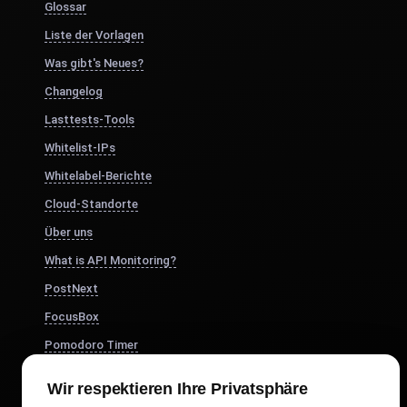
Glossar
Liste der Vorlagen
Was gibt's Neues?
Changelog
Lasttests-Tools
Whitelist-IPs
Whitelabel-Berichte
Cloud-Standorte
Über uns
What is API Monitoring?
PostNext
FocusBox
Pomodoro Timer
Study Timer
Wir respektieren Ihre Privatsphäre
DesignerBox