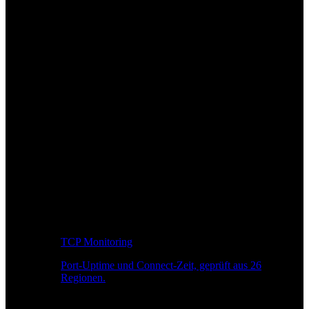
TCP Monitoring
Port-Uptime und Connect-Zeit, geprüft aus 26
Regionen.
Entwickler-Workflow