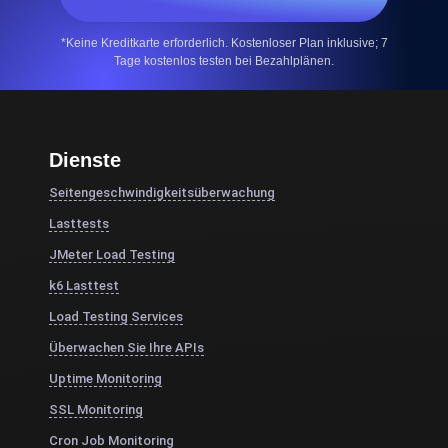
*Keine Kreditkarte erforderlich. Kostenloser Plan inklusive; 7
Tage kostenlos testen bei Bezahlplänen.
Dienste
Seitengeschwindigkeitsüberwachung
Lasttests
JMeter Load Testing
k6 Lasttest
Load Testing Services
Überwachen Sie Ihre APIs
Uptime Monitoring
SSL Monitoring
Cron Job Monitoring