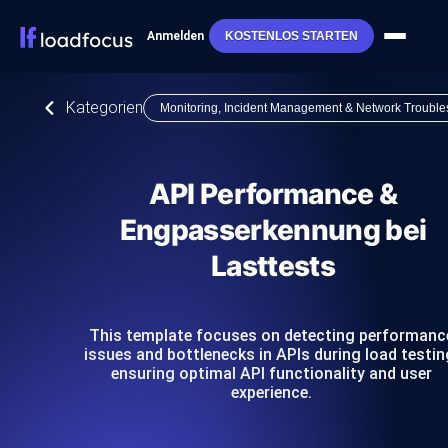
Anmelden
KOSTENLOS STARTEN
Kategorien
Monitoring, Incident Management & Network Trouble
API Performance &
Engpasserkennung bei
Lasttests
This template focuses on detecting performanc
issues and bottlenecks in APIs during load testin
ensuring optimal API functionality and user
experience.