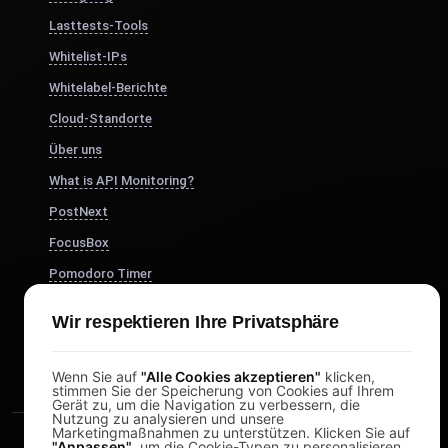
Lasttests-Tools
Whitelist-IPs
Whitelabel-Berichte
Cloud-Standorte
Über uns
What is API Monitoring?
PostNext
FocusBox
Pomodoro Timer
Study Timer
Wir respektieren Ihre Privatsphäre
DesignerBox
Wenn Sie auf
"Alle Cookies akzeptieren"
klicken,
stimmen Sie der Speicherung von Cookies auf Ihrem
Gerät zu, um die Navigation zu verbessern, die
Nutzung zu analysieren und unsere
Marketingmaßnahmen zu unterstützen. Klicken Sie auf
"Anpassen"
, um die Cookie-Typen zu personalisieren.