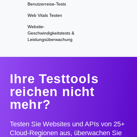
Benutzerreise-Tests
Web Vitals Testen
Website-
Geschwindigkeitstests &
Leistungsüberwachung
Ihre Testtools
reichen nicht
mehr?
Testen Sie Websites und APIs von 25+
Cloud-Regionen aus, überwachen Sie