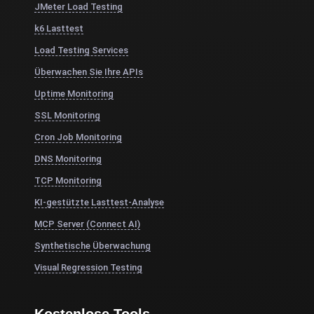
JMeter Load Testing
k6 Lasttest
Load Testing Services
Überwachen Sie Ihre APIs
Uptime Monitoring
SSL Monitoring
Cron Job Monitoring
DNS Monitoring
TCP Monitoring
KI-gestützte Lasttest-Analyse
MCP Server (Connect AI)
Synthetische Überwachung
Visual Regression Testing