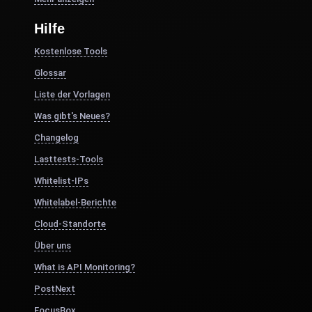
Hilfe
Kostenlose Tools
Glossar
Liste der Vorlagen
Was gibt's Neues?
Changelog
Lasttests-Tools
Whitelist-IPs
Whitelabel-Berichte
Cloud-Standorte
Über uns
What is API Monitoring?
PostNext
FocusBox