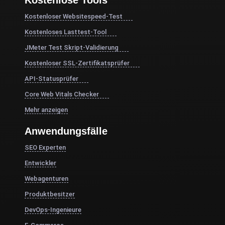
Kostenlose Tools
Kostenloser Websitespeed-Test
Kostenloses Lasttest-Tool
JMeter Test Skript-Validierung
Kostenloser SSL-Zertifikatsprüfer
API-Statusprüfer
Core Web Vitals Checker
Mehr anzeigen
Anwendungsfälle
SEO Experten
Entwickler
Webagenturen
Produktbesitzer
DevOps-Ingenieure