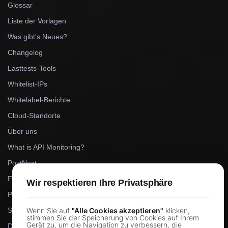
Glossar
Liste der Vorlagen
Was gibt's Neues?
Changelog
Lasttests-Tools
Whitelist-IPs
Whitelabel-Berichte
Cloud-Standorte
Über uns
What is API Monitoring?
PostNext
FocusBox
Wir respektieren Ihre Privatsphäre
Pomodoro Timer
Study Timer
Wenn Sie auf
"Alle Cookies akzeptieren"
klicken,
stimmen Sie der Speicherung von Cookies auf Ihrem
Gerät zu, um die Navigation zu verbessern, die
DesignerBox