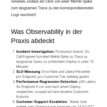
vereinen, sodass ein Click von einer Metrik-Spike
zum langsamen Trace zu den korrespondierenden
Logs wechselt.
Was Observability in der
Praxis abdeckt
Incident-Investigation:
Production brennt, On-
Call-Engineer korreliert Metrik-Spike zu Trace zu
langsamer Query zu schlechtem Deploy in unter 10
Minuten.
SLO-Messung:
Error-Rate und Latenz-Perzentile
pro Endpoint, pro Customer-Tier, beliebig geslict.
Performance-Regression-Detection:
p95 Latenz
für Endpoint X vor und nach einem Deploy
vergleichen, scoped auf eine einzelne Customer-
Kohorte.
Customer-Support-Escalation:
"dieser User
meldet, sein Checkout war langsam um 14:32 UTC"