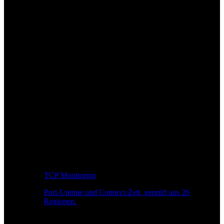
TCP Monitoring
Port-Uptime und Connect-Zeit, geprüft aus 26
Regionen.
Entwickler-Workflow