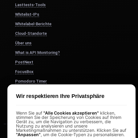
Lasttests-Tools
Whitelist-IPs
Whitelabel-Berichte
Cloud-Standorte
Über uns
What is API Monitoring?
PostNext
FocusBox
Pomodoro Timer
Study Timer
Wir respektieren Ihre Privatsphäre
DesignerBox
Wenn Sie auf
"Alle Cookies akzeptieren"
klicken,
stimmen Sie der Speicherung von Cookies auf Ihrem
Gerät zu, um die Navigation zu verbessern, die
Nutzung zu analysieren und unsere
Marketingmaßnahmen zu unterstützen. Klicken Sie auf
"Anpassen"
, um die Cookie-Typen zu personalisieren.