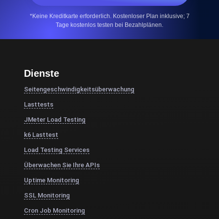
*Keine Kreditkarte erforderlich. Kostenloser Plan inklusive; 7
Tage kostenlos testen bei Bezahlplänen.
Dienste
Seitengeschwindigkeitsüberwachung
Lasttests
JMeter Load Testing
k6 Lasttest
Load Testing Services
Überwachen Sie Ihre APIs
Uptime Monitoring
SSL Monitoring
Cron Job Monitoring