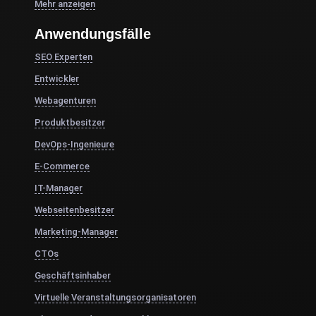
Mehr anzeigen
Anwendungsfälle
SEO Experten
Entwickler
Webagenturen
Produktbesitzer
DevOps-Ingenieure
E-Commerce
IT-Manager
Webseitenbesitzer
Marketing-Manager
CTOs
Geschäftsinhaber
Virtuelle Veranstaltungsorganisatoren