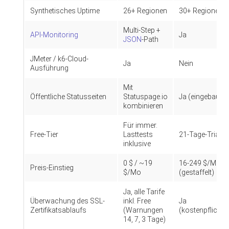
Synthetisches Uptime
26+ Regionen
30+ Regionen
Multi-Step +
API-Monitoring
Ja
JSON
-Path
JMeter / k6-Cloud-
Ja
Nein
Ausführung
Mit
Öffentliche Statusseiten
Statuspage.io
Ja (eingebaut)
kombinieren
Für immer.
Free-Tier
Lasttests
21-Tage-Trial
inklusive
0 $ / ~19
16-249 $/Mo
Preis-Einstieg
$/Mo
(gestaffelt)
Ja, alle Tarife
Überwachung des SSL-
inkl. Free
Ja
Zertifikatsablaufs
(Warnungen
(kostenpflichtig
14, 7, 3 Tage)