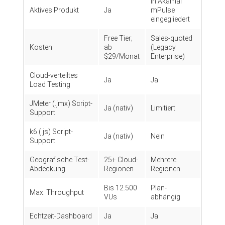
In Akamai
Aktives Produkt
Ja
mPulse
eingegliedert
Free Tier;
Sales-quoted
Kosten
ab
(Legacy
$29/Monat
Enterprise)
Cloud-verteiltes
Ja
Ja
Load Testing
JMeter (.jmx) Script-
Ja (nativ)
Limitiert
Support
k6 (.js) Script-
Ja (nativ)
Nein
Support
Geografische Test-
25+ Cloud-
Mehrere
Abdeckung
Regionen
Regionen
Bis 12.500
Plan-
Max. Throughput
VUs
abhängig
Echtzeit-Dashboard
Ja
Ja