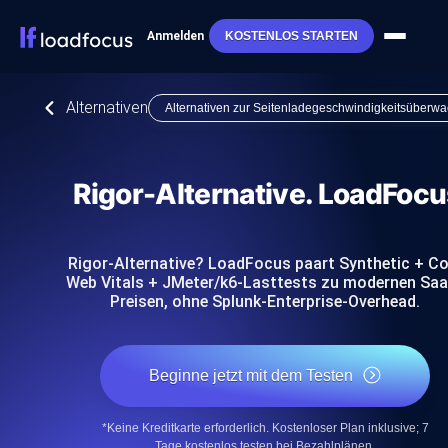
Anmelden
KOSTENLOS STARTEN
Alternativen
Alternativen zur Seitenladegeschwindigkeitsüberw
Rigor-Alternative. LoadFocu
Rigor-Alternative? LoadFocus paart Synthetic + Co
Web Vitals + JMeter/k6-Lasttests zu modernen Sa
Preisen, ohne Splunk-Enterprise-Overhead.
Beginne jetzt mit dem Testen
*Keine Kreditkarte erforderlich. Kostenloser Plan inklusive; 7
Tage kostenlos testen bei Bezahlplänen.