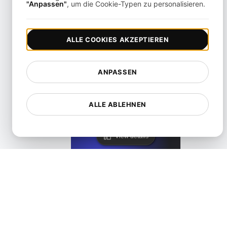
KeyCDN Alternative
"Anpassen"
, um die Cookie-Typen zu personalisieren.
View details
ALLE COOKIES AKZEPTIEREN
ANPASSEN
Lighthouse Alternative
ALLE ABLEHNEN
View details
LoadFocus als Alternative zu PageSpeed Insights