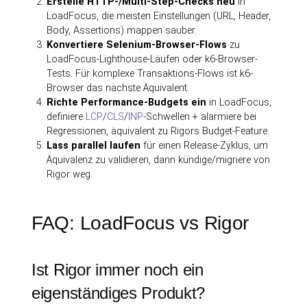
Erstelle HTTP-/Multi-Step-Checks neu
in
LoadFocus, die meisten Einstellungen (URL, Header,
Body, Assertions) mappen sauber.
Konvertiere Selenium-Browser-Flows
zu
LoadFocus-Lighthouse-Läufen oder k6-Browser-
Tests. Für komplexe Transaktions-Flows ist k6-
Browser das nächste Äquivalent.
Richte Performance-Budgets ein
in LoadFocus,
definiere
LCP
/
CLS
/
INP
-Schwellen + alarmiere bei
Regressionen, äquivalent zu Rigors Budget-Feature.
Lass parallel laufen
für einen Release-Zyklus, um
Äquivalenz zu validieren, dann kündige/migriere von
Rigor weg.
FAQ: LoadFocus vs Rigor
Ist Rigor immer noch ein
eigenständiges Produkt?