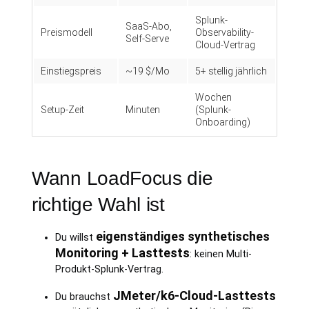
Splunk-
SaaS-Abo,
Preismodell
Observability-
Self-Serve
Cloud-Vertrag
Einstiegspreis
~19 $/Mo
5+ stellig jährlich
Wochen
Setup-Zeit
Minuten
(Splunk-
Onboarding)
Wann LoadFocus die
richtige Wahl ist
eigenständiges synthetisches
Du willst
Monitoring + Lasttests
: keinen Multi-
Produkt-Splunk-Vertrag.
JMeter/k6-Cloud-Lasttests
Du brauchst