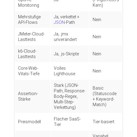
Monitoring
Kern)
Mehrstufige
Ja, verkettet +
Nein
API-Flows
JSON
-Path
JMeter-Cloud-
Ja, .jmx
Nein
Lasttests
unverändert
k6-Cloud-
Ja, .js-Skripte
Nein
Lasttests
Core-Web-
Volles
Nein
Vitals-Tiefe
Lighthouse
Stark (JSON-
Basic
Path, Response-
Assertion-
(Statuscode
Body-Regex,
Stärke
+ Keyword-
Multi-Step-
Match)
Verkettung)
Flacher SaaS-
Preismodell
Tier-basiert
Tier
Variabel