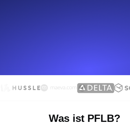
Überwachen Sie Ihre Website-Einbl
Leuchtturms.
Uptime Monitoring
Uptime Monitoring für Websites und 
Cron Job Monitoring
Heartbeat Monitoring für Cronjobs u
starten.
TCP Monitoring
Port-Uptime und Connect-Zeit, gepr
Was ist PFLB?