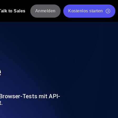
Talk to Sales
Anmelden
Kostenlos starten
tskripte von mehreren Standorten aus.
Kostenloser Websitespeed-Test
Kostenloses Lasttest-Tool
t-Analyse
ormance-Einblicke, die auf Ihren Tech-
Kostenloses JMeter Test Skript-Validierungstool
e
API-Statusprüfer
g
Core Web Vitals Checker
rformance-Probes aus 25+ Standorten.
Liste kostenloser Web-Tools
utzer es tun.
 Browser-Tests mit API-
.
hre APIs