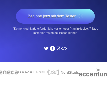
icke und Leistung mithilfe des
Überwachen Sie die Ges
Beginne jetzt mit dem Testen
SSL Monitoring
*Keine Kreditkarte erforderlich. Kostenloser Plan inklusive; 7 Tage
APIs. Kostenlos starten.
Automatische SSL-Zertifik
kostenlos testen bei Bezahlplänen.
Kostenlos starten.
DNS Monitoring
nd geplante Tasks. Kostenlos
DNS Monitoring mit Record-
Monitoring as Code
üft aus 26 Regionen.
Monitore als YAML, JS u