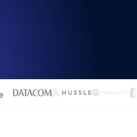
chwindigkeit und Funktionalität der API
ats-Checks und Ablauf-Warnungen.
Checks und Alerts. Kostenlos starten.
nd MCP