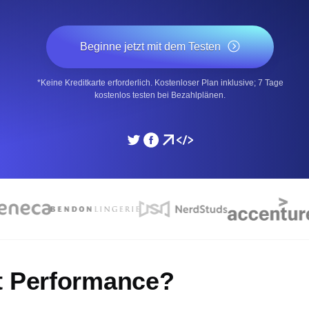
icke und Leistung mithilfe des
Überwachen Sie die Ges
Beginne jetzt mit dem Testen
SSL Monitoring
*Keine Kreditkarte erforderlich. Kostenloser Plan inklusive; 7 Tage
APIs. Kostenlos starten.
Automatische SSL-Zertifik
kostenlos testen bei Bezahlplänen.
Kostenlos starten.
DNS Monitoring
nd geplante Tasks. Kostenlos
DNS Monitoring mit Record-
Monitoring as Code
üft aus 26 Regionen.
Monitore als YAML, JS u
t Performance?