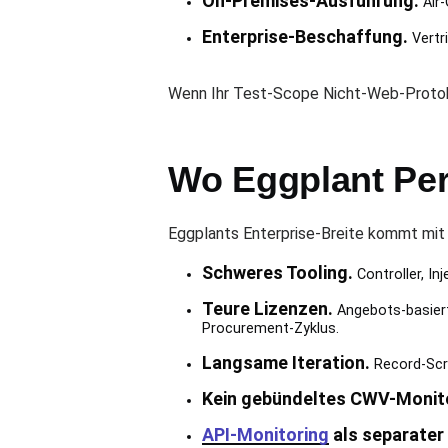
On-Premises-Ausführung.
Air-
Enterprise-Beschaffung.
Vertr
Wenn Ihr Test-Scope Nicht-Web-Protoko
Wo Eggplant Per
Eggplants Enterprise-Breite kommt mit
Schweres Tooling.
Controller, Inj
Teure Lizenzen.
Angebots-basiert
Procurement-Zyklus.
Langsame Iteration.
Record-Scri
Kein gebündeltes CWV-Monito
API-Monitoring
als separater