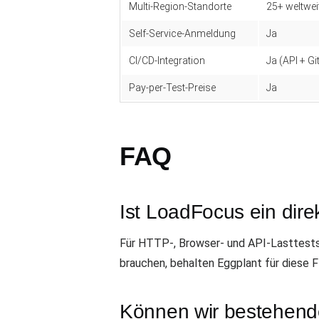
Multi-Region-Standorte
25+ weltwei
Self-Service-Anmeldung
Ja
CI/CD-Integration
Ja (API + G
Pay-per-Test-Preise
Ja
FAQ
Ist LoadFocus ein dire
Für HTTP-, Browser- und API-Lasttests
brauchen, behalten Eggplant für diese 
Können wir bestehend