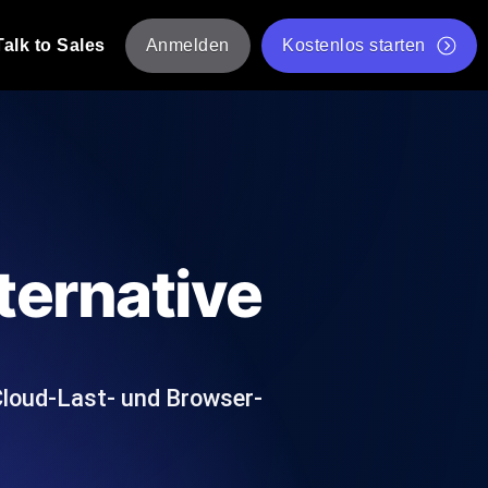
Talk to Sales
Anmelden
Kostenlos starten
tskripte von mehreren Standorten aus.
Kostenloser Websitespeed-Test
Kostenloses Lasttest-Tool
t-Analyse
ormance-Einblicke, die auf Ihren Tech-
Kostenloses JMeter Test Skript-Validierungstool
ternative
API-Statusprüfer
g
Core Web Vitals Checker
rformance-Probes aus 25+ Standorten.
Liste kostenloser Web-Tools
utzer es tun.
Cloud-Last- und Browser-
hre APIs