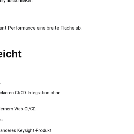
nly ausschließen.
nt Performance eine breite Fläche ab.
icht
.
kieren CI/CD-Integration ohne
odernem Web-CI/CD.
s.
 anderes Keysight-Produkt.