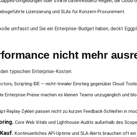
Gapped-Umgebungen oder strikte Datenresidenz-Regeln, die Cloud-o
iebsgeführte Lizenzierung und SLAs für Konzern-Procurement.
lle umfasst und Sie ein Enterprise-Budget haben, deckt Eggpla
formance nicht mehr ausre
 den typischen Enterprise-Kosten:
ectors, Scripting-IDE — nicht-trivialer Einstieg gegenüber Cloud-Tools
e Enterprise-Preise machen es kleinen Teams unzugänglich und bloc
pt-Replay-Zyklen passen nicht zu kurzen Feedback-Schleifen in m
ring.
Core Web Vitals und Lighthouse-Audits außerhalb des Scope
 Kauf.
Kontinuierliches API-Uptime und SLA-Alerts brauchen oft ein