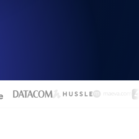
chwindigkeit und Funktionalität der API
ats-Checks und Ablauf-Warnungen.
Checks und Alerts. Kostenlos starten.
nd MCP