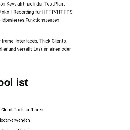
von Keysight nach der TestPlant-
Protokoll-Recording für HTTP/HTTPS
 bildbasiertes Funktionstesten
frame-Interfaces, Thick Clients,
er und verteilt Last an einen oder
ol ist
o Cloud-Tools aufhören.
wiederverwenden.