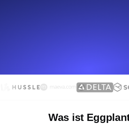
Überwachen Sie Ihre Website-Einbl
Leuchtturms.
Uptime Monitoring
Uptime Monitoring für Websites und 
Cron Job Monitoring
Heartbeat Monitoring für Cronjobs u
starten.
TCP Monitoring
Port-Uptime und Connect-Zeit, gepr
Was ist Eggplan