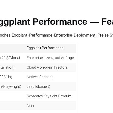
gplant Performance — Fea
isches Eggplant-Performance-Enterprise-Deployment. Preise S
Eggplant Performance
ab 29 $/Monat
Enterprise-Lizenz, auf Anfrage
stallation)
Cloud + on-prem Injectors
500 VUs)
Natives Scripting
m/Playwright)
Ja (bildbasiert)
Separates Keysight-Produkt
Nein