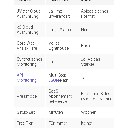
Feature
LoadFocus
Apica
JMeter-Cloud-
Ja, .jmx
Apicas eigenes
Ausführung
unverändert
Format
k6-Cloud-
Ja, .js-Skripte
Nein
Ausführung
Core-Web-
Volles
Basic
Vitals-Tiefe
Lighthouse
Synthetisches
Ja (Apicas
Ja
Monitoring
Stärke)
API-
Multi-Step +
Ja
Monitoring
JSON
-Path
SaaS-
Enterprise-Sales
Preismodell
Abonnement,
(5-6-stellig/Jahr)
Self-Serve
Setup-Zeit
Minuten
Wochen
Free-Tier
Für immer
Keiner