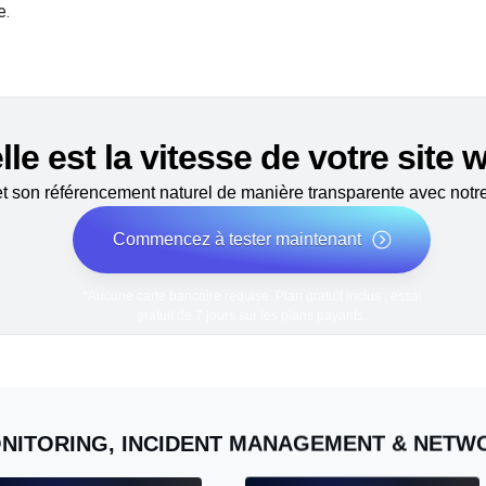
e.
le est la vitesse de votre site
 son référencement naturel de manière transparente avec notre 
Commencez à tester maintenant
*Aucune carte bancaire requise. Plan gratuit inclus ; essai
gratuit de 7 jours sur les plans payants.
NITORING, INCIDENT MANAGEMENT & NET