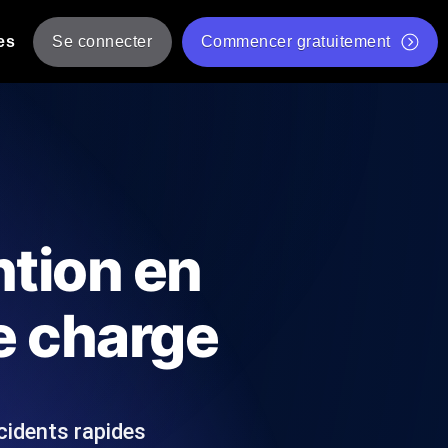
es
Se connecter
Commencer gratuitement
er
 JMeter à partir de plusieurs
Test gratuit de vitesse du site Web
Outil de test de charge gratuit
Charge par IA
tantanés et exploitables adaptés à votre
Outil de validation de script de test JMeter gratuit
ntion en
Vérificateur de statut d'API
g
Vérificateur de Core Web Vitals
de charge
 et de performance depuis 25+
Liste d'Outils Web Gratuits
 pannes avant vos utilisateurs.
cidents rapides
Is