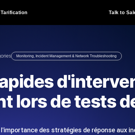
Tarification
Talk to Sal
Test de charge JMet
 fonctionnent sous charge.
Exécutez vos scripts de test
emplacements.
Blog produit
ories
Monitoring, Incident Management & Network Troubleshooting
En savoir plus sur le blog
Analyse de Test de 
vaScript depuis 25+
Insights de performance ins
Blog technique
rapides d'interve
I.
stack technologique.
En savoir plus sur le blog
Synthetic Monitorin
Comparisons Blog
nt lors de tests 
 nous écrivons les scripts JMeter
Sondes always-on d'uptime
En savoir plus sur le blog
 et livrons le rapport.
emplacements. Détectez les
 l'importance des stratégies de réponse aux in
s du site Web
Surveillez vos AP