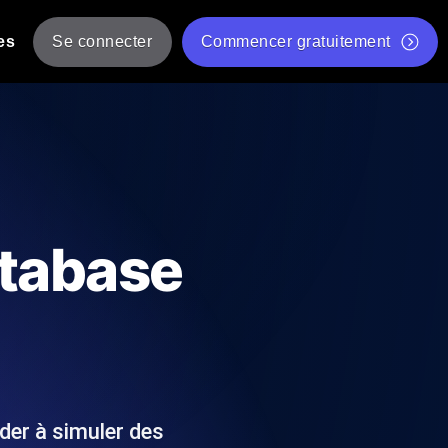
es
Se connecter
Commencer gratuitement
er
 JMeter à partir de plusieurs
Test gratuit de vitesse du site Web
Outil de test de charge gratuit
Charge par IA
tantanés et exploitables adaptés à votre
Outil de validation de script de test JMeter gratuit
atabase
Vérificateur de statut d'API
g
Vérificateur de Core Web Vitals
 et de performance depuis 25+
Liste d'Outils Web Gratuits
 pannes avant vos utilisateurs.
der à simuler des
Is