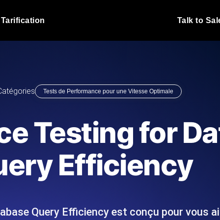
Tarification
Talk to Sal
Test de charge JMet
 fonctionnent sous charge.
Exécutez vos scripts de test
emplacements.
Blog produit
Catégories
Tests de Performance pour une Vitesse Optimale
En savoir plus sur le blog
Analyse de Test de 
vaScript depuis 25+
Insights de performance ins
Blog technique
e Testing for D
I.
stack technologique.
En savoir plus sur le blog
Synthetic Monitorin
Comparisons Blog
ery Efficiency
 nous écrivons les scripts JMeter
Sondes always-on d'uptime
En savoir plus sur le blog
 et livrons le rapport.
emplacements. Détectez les
base Query Efficiency est conçu pour vous ai
s du site Web
Surveillez vos AP