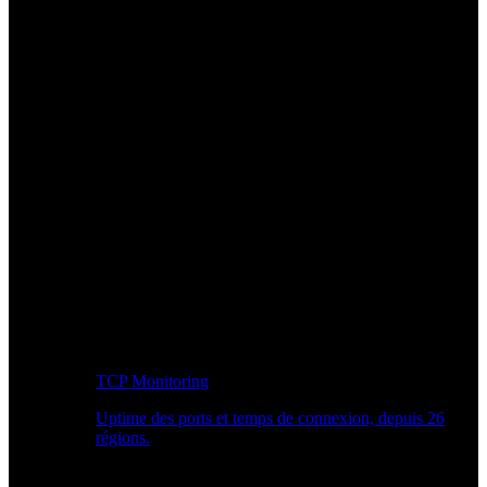
TCP Monitoring
Uptime des ports et temps de connexion, depuis 26
régions.
Workflow développeur