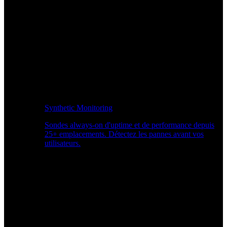
Synthetic Monitoring
Sondes always-on d'uptime et de performance depuis
25+ emplacements. Détectez les pannes avant vos
utilisateurs.
Surveiller les performances du site Web