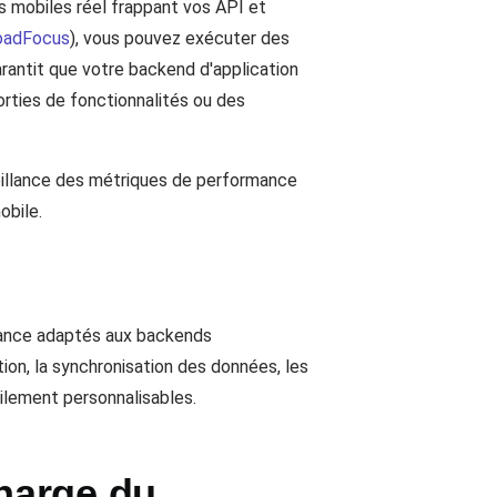
rs mobiles réel frappant vos API et
LoadFocus
), vous pouvez exécuter des
arantit que votre backend d'application
sorties de fonctionnalités ou des
veillance des métriques de performance
obile.
mance adaptés aux backends
tion, la synchronisation des données, les
cilement personnalisables.
harge du