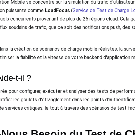
ion Mobile se concentre sur la simulation du trafic d'utilisateu
ution puissante comme
LoadFocus
(
Service de Test de Charge 
irtuels concurrents provenant de plus de 26 régions cloud. Cela g
afflux soudains de trafic, que ce soit des notifications push, des 
ns la création de scénarios de charge mobile réalistes, la sur
timiser la fiabilité et la vitesse de votre backend d'application m
e-t-il ?
rée pour configurer, exécuter et analyser des tests de perfor
entifier les goulots d'étranglement dans les points d'authentifica
e services critiques, le tout à travers des scénarios de test fa
Nous Besoin du Test de C