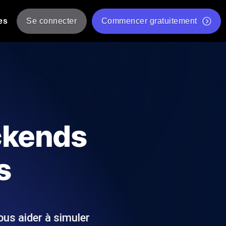
es
Se connecter
Commencer gratuitement
er
 JMeter à partir de plusieurs
Test gratuit de vitesse du site Web
Outil de test de charge gratuit
Charge par IA
tantanés et exploitables adaptés à votre
Outil de validation de script de test JMeter gratuit
ackends
Vérificateur de statut d'API
g
Vérificateur de Core Web Vitals
s
 et de performance depuis 25+
Liste d'Outils Web Gratuits
 pannes avant vos utilisateurs.
ous aider à simuler
Is