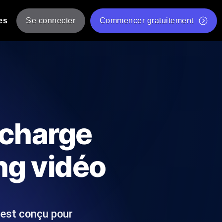
es
Se connecter
Commencer gratuitement
er
 JMeter à partir de plusieurs
Test gratuit de vitesse du site Web
Outil de test de charge gratuit
Charge par IA
tantanés et exploitables adaptés à votre
Outil de validation de script de test JMeter gratuit
 charge
Vérificateur de statut d'API
g
Vérificateur de Core Web Vitals
ng vidéo
 et de performance depuis 25+
Liste d'Outils Web Gratuits
 pannes avant vos utilisateurs.
 est conçu pour
Is