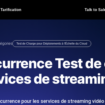
Tarification
Talk to Sal
Test de charge JMet
 fonctionnent sous charge.
Exécutez vos scripts de test
emplacements.
Blog produit
égories
Test de Charge pour Déploiements à l'Échelle du Cloud
En savoir plus sur le blog
Analyse de Test de 
vaScript depuis 25+
Insights de performance ins
Blog technique
urrence Test de
I.
stack technologique.
En savoir plus sur le blog
Synthetic Monitorin
Comparisons Blog
vices de streami
 nous écrivons les scripts JMeter
Sondes always-on d'uptime
En savoir plus sur le blog
 et livrons le rapport.
emplacements. Détectez les
currence pour les services de streaming vidéo
s du site Web
Surveillez vos AP