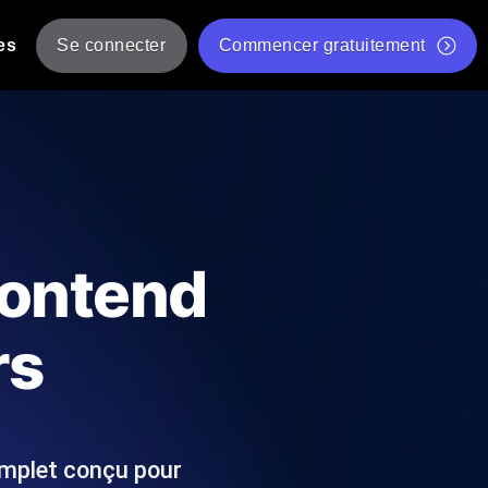
es
Se connecter
Commencer gratuitement
er
 JMeter à partir de plusieurs
Test gratuit de vitesse du site Web
Outil de test de charge gratuit
Charge par IA
tantanés et exploitables adaptés à votre
Outil de validation de script de test JMeter gratuit
rontend
Vérificateur de statut d'API
g
Vérificateur de Core Web Vitals
rs
 et de performance depuis 25+
Liste d'Outils Web Gratuits
 pannes avant vos utilisateurs.
omplet conçu pour
Is