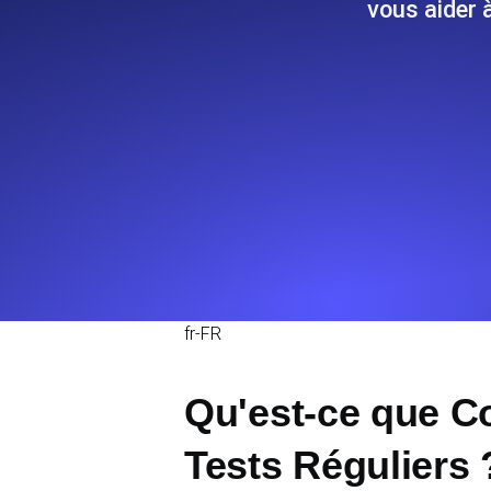
vous aider 
Surveillez les informations et les 
Uptime Monitoring
Uptime Monitoring pour sites web et
Cron Job Monitoring
Heartbeat monitoring pour cron jobs 
commencer.
fr-FR
TCP Monitoring
Uptime des ports et temps de connex
Qu'est-ce que C
Tests Réguliers 