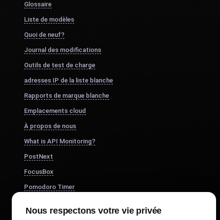
Glossaire
Liste de modèles
Quoi de neuf?
Journal des modifications
Outils de test de charge
adresses IP de la liste blanche
Rapports de marque blanche
Emplacements cloud
À propos de nous
What is API Monitoring?
PostNext
FocusBox
Pomodoro Timer
Study Timer
Nous respectons votre vie privée
DesignerBox