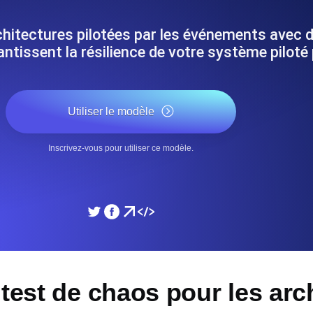
performances de votre site Web.
Surveiller la vitesse et 
chitectures pilotées par les événements avec
tissent la résilience de votre système piloté
SSL Monitoring
 APIs. Gratuit pour commencer.
Checks SSL automatiques et 
commencer.
Utiliser le modèle
DNS Monitoring
Inscrivez-vous pour utiliser ce modèle.
et tâches planifiées. Gratuit pour
DNS monitoring avec vérific
Gratuit pour commencer.
Monitoring as Code
ion, depuis 26 régions.
Moniteurs en YAML, JS e
 test de chaos pour les arc