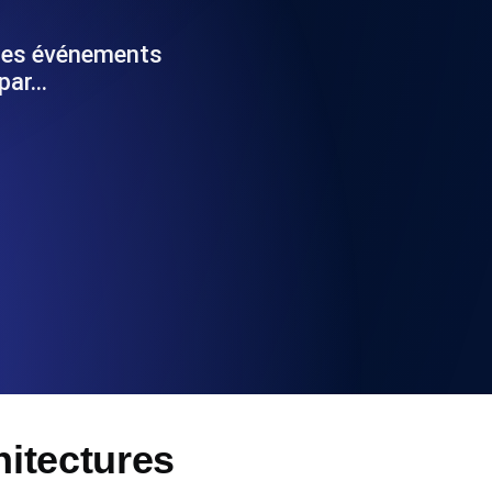
la fonctionnalité de l'API
 des événements
 par…
alertes d'expiration. Gratuit pour
ation des enregistrements et alertes.
t MCP
hitectures