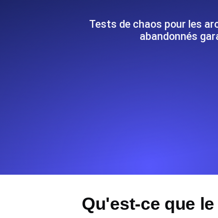
Surveillez les informations et les 
Tests de chaos pour les ar
abandonnés garan
Uptime Monitoring
Uptime Monitoring pour sites web et
Cron Job Monitoring
Heartbeat monitoring pour cron jobs 
commencer.
TCP Monitoring
Uptime des ports et temps de connex
Qu'est-ce que le