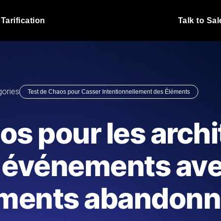
Tarification
Talk to Sal
Test de charge JMet
 fonctionnent sous charge.
Exécutez vos scripts de test
emplacements.
Blog produit
gories
Test de Chaos pour Casser Intentionnellement des Éléments
En savoir plus sur le blog
Analyse de Test de 
vaScript depuis 25+
Insights de performance ins
Blog technique
os pour les arch
I.
stack technologique.
En savoir plus sur le blog
Synthetic Monitorin
Comparisons Blog
s événements av
 nous écrivons les scripts JMeter
Sondes always-on d'uptime
En savoir plus sur le blog
 et livrons le rapport.
emplacements. Détectez les
ments abandonn
s du site Web
Surveillez vos AP