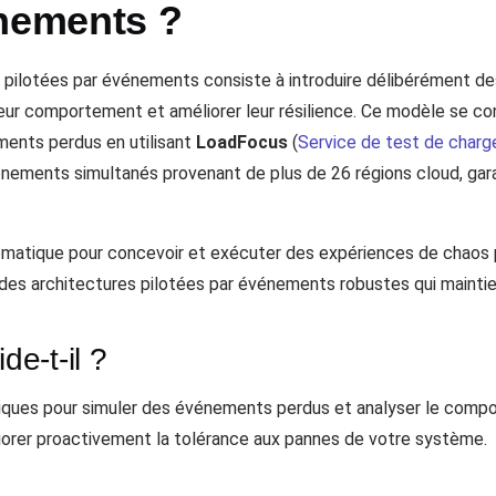
énements ?
s pilotées par événements consiste à introduire délibérément d
ur comportement et améliorer leur résilience. Ce modèle se con
ments perdus en utilisant
LoadFocus
(
Service de test de char
vénements simultanés provenant de plus de 26 régions cloud, ga
atique pour concevoir et exécuter des expériences de chaos p
des architectures pilotées par événements robustes qui maintienn
e-t-il ?
tiques pour simuler des événements perdus et analyser le comp
orer proactivement la tolérance aux pannes de votre système.