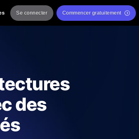
es
Se connecter
Commencer gratuitement
er
 JMeter à partir de plusieurs
Test gratuit de vitesse du site Web
Outil de test de charge gratuit
Charge par IA
tantanés et exploitables adaptés à votre
Outil de validation de script de test JMeter gratuit
itectures
Vérificateur de statut d'API
g
Vérificateur de Core Web Vitals
ec des
 et de performance depuis 25+
Liste d'Outils Web Gratuits
 pannes avant vos utilisateurs.
és
Is