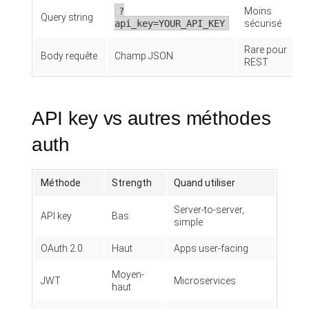
?
Moins
Query string
api_key=YOUR_API_KEY
sécurisé
Rare pour
Body requête
Champ JSON
REST
API key vs autres méthodes
auth
Méthode
Strength
Quand utiliser
Server-to-server,
API key
Bas
simple
OAuth 2.0
Haut
Apps user-facing
Moyen-
JWT
Microservices
haut