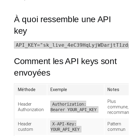
À quoi ressemble une API
key
API_KEY="sk_live_4eC39HqLyjWDarjtT1zdp7
Comment les API keys sont
envoyées
Méthode
Exemple
Notes
Plus
Header
Authorization:
commune,
Authorization
Bearer YOUR_API_KEY
recommandée
Header
X-API-Key:
Pattern
custom
YOUR_API_KEY
commun