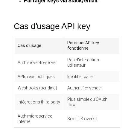
Partager keys via Slack/email.
Cas d'usage API key
Pourquoi API key
Cas d'usage
fonctionne
Pas d'interaction
Auth server-to-server
utilisateur
APIs read publiques
Identifier caller
Webhooks (sending)
Authentifier sender
Plus simple qu'OAuth
Intégrations third-party
flow
Auth microservice
Si mTLS overkill
interne