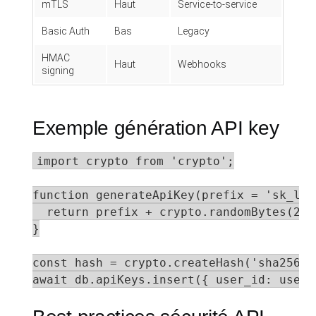
mTLS
Haut
Service-to-service
Basic Auth
Bas
Legacy
HMAC
Haut
Webhooks
signing
Exemple génération API key
import crypto from 'crypto';

function generateApiKey(prefix = 'sk_live
  return prefix + crypto.randomBytes(24)
}

const hash = crypto.createHash('sha256')
await db.apiKeys.insert({ user_id: userI