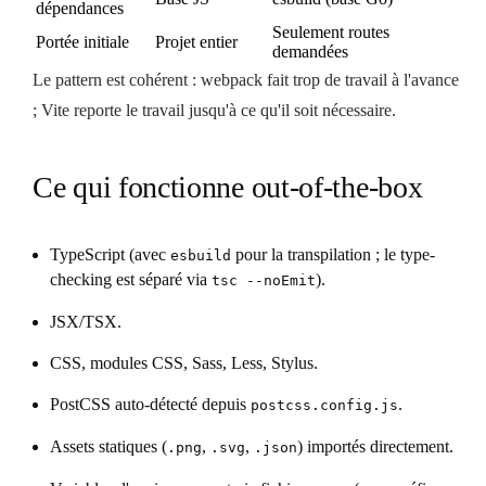
dépendances
Seulement routes
Portée initiale
Projet entier
demandées
Le pattern est cohérent : webpack fait trop de travail à l'avance
; Vite reporte le travail jusqu'à ce qu'il soit nécessaire.
Ce qui fonctionne out-of-the-box
TypeScript (avec
pour la transpilation ; le type-
esbuild
checking est séparé via
).
tsc --noEmit
JSX/TSX.
CSS, modules CSS, Sass, Less, Stylus.
PostCSS auto-détecté depuis
.
postcss.config.js
Assets statiques (
,
,
) importés directement.
.png
.svg
.json