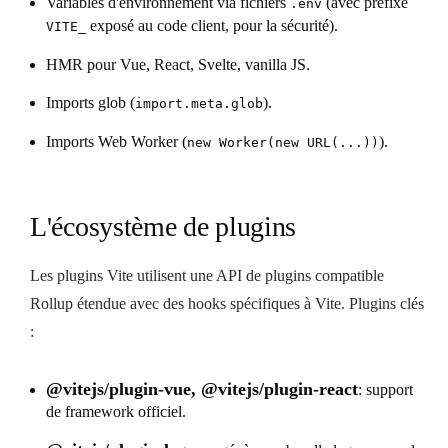
Variables d'environnement via fichiers
(avec préfixe
.env
exposé au code client, pour la sécurité).
VITE_
HMR pour Vue, React, Svelte, vanilla JS.
Imports glob (
).
import.meta.glob
Imports Web Worker (
).
new Worker(new URL(...))
L'écosystème de plugins
Les plugins Vite utilisent une API de plugins compatible
Rollup étendue avec des hooks spécifiques à Vite. Plugins clés
:
@vitejs/plugin-vue, @vitejs/plugin-react
: support
de framework officiel.