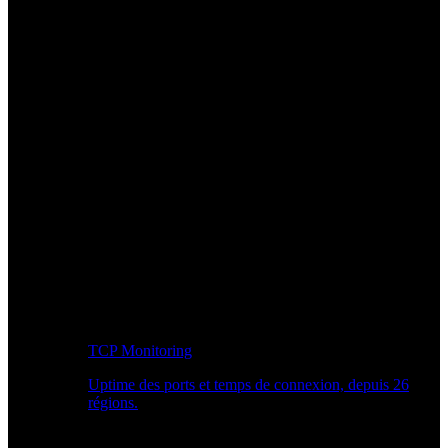
TCP Monitoring
Uptime des ports et temps de connexion, depuis 26
régions.
Workflow développeur