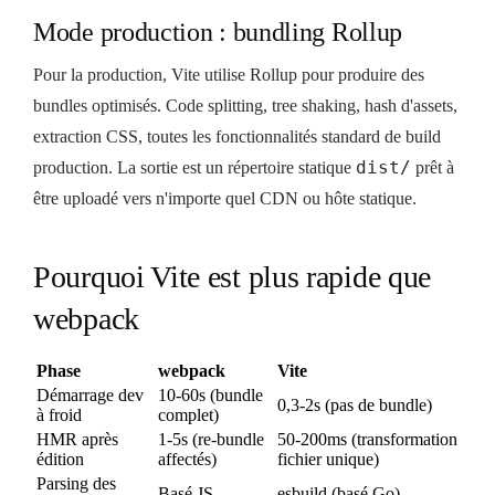
Mode production : bundling Rollup
Pour la production, Vite utilise Rollup pour produire des
bundles optimisés. Code splitting, tree shaking, hash d'assets,
extraction CSS, toutes les fonctionnalités standard de build
dist/
production. La sortie est un répertoire statique
prêt à
être uploadé vers n'importe quel CDN ou hôte statique.
Pourquoi Vite est plus rapide que
webpack
Phase
webpack
Vite
Démarrage dev
10-60s (bundle
0,3-2s (pas de bundle)
à froid
complet)
HMR après
1-5s (re-bundle
50-200ms (transformation
édition
affectés)
fichier unique)
Parsing des
Basé JS
esbuild (basé Go)