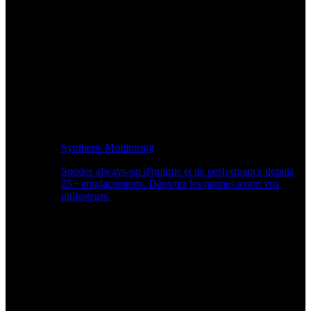
Synthetic Monitoring
Sondes always-on d'uptime et de performance depuis
25+ emplacements. Détectez les pannes avant vos
utilisateurs.
Surveiller les performances du site Web