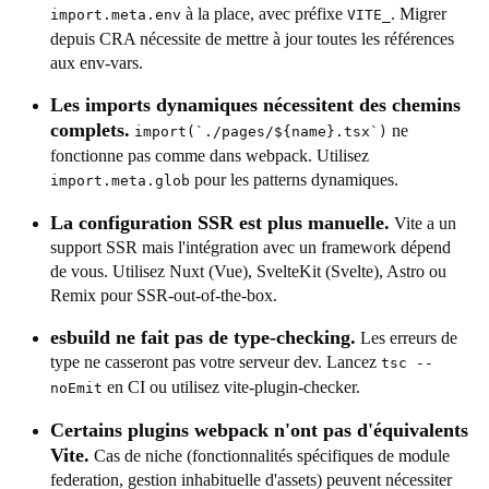
à la place, avec préfixe
. Migrer
import.meta.env
VITE_
depuis CRA nécessite de mettre à jour toutes les références
aux env-vars.
Les imports dynamiques nécessitent des chemins
complets.
ne
import(`./pages/${name}.tsx`)
fonctionne pas comme dans webpack. Utilisez
pour les patterns dynamiques.
import.meta.glob
La configuration SSR est plus manuelle.
Vite a un
support SSR mais l'intégration avec un framework dépend
de vous. Utilisez Nuxt (Vue), SvelteKit (Svelte), Astro ou
Remix pour SSR-out-of-the-box.
esbuild ne fait pas de type-checking.
Les erreurs de
type ne casseront pas votre serveur dev. Lancez
tsc --
en CI ou utilisez vite-plugin-checker.
noEmit
Certains plugins webpack n'ont pas d'équivalents
Vite.
Cas de niche (fonctionnalités spécifiques de module
federation, gestion inhabituelle d'assets) peuvent nécessiter