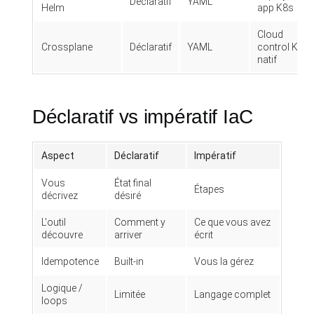
Déclaratif
YAML
Helm
app K8s
Cloud
Crossplane
Déclaratif
YAML
control K8s-
natif
Déclaratif vs impératif IaC
Aspect
Déclaratif
Impératif
Vous
État final
Étapes
décrivez
désiré
L'outil
Comment y
Ce que vous avez
découvre
arriver
écrit
Idempotence
Built-in
Vous la gérez
Logique /
Limitée
Langage complet
loops