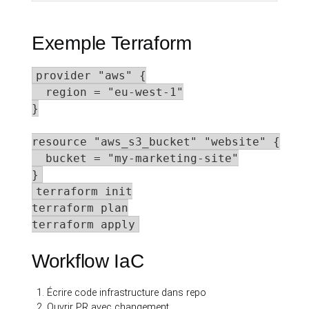
Exemple Terraform
provider "aws" {

  region = "eu-west-1"

}

resource "aws_s3_bucket" "website" {

  bucket = "my-marketing-site"

}
terraform init

terraform plan

terraform apply
Workflow IaC
Écrire code infrastructure dans repo
Ouvrir PR avec changement