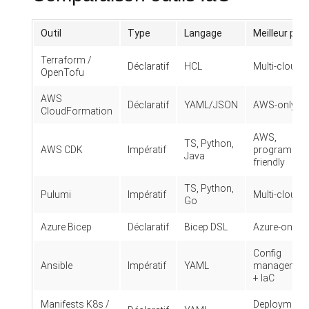
Outil
Type
Langage
Meilleur pou
Terraform /
Déclaratif
HCL
Multi-cloud
OpenTofu
AWS
Déclaratif
YAML/JSON
AWS-only
CloudFormation
AWS,
TS, Python,
AWS CDK
Impératif
programmer
Java
friendly
TS, Python,
Pulumi
Impératif
Multi-cloud
Go
Azure Bicep
Déclaratif
Bicep DSL
Azure-only
Config
Ansible
Impératif
YAML
managemen
+ IaC
Manifests K8s /
Deployment