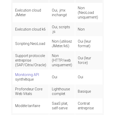
Non
Exécution cloud
Oui, .jmx
(NeoLoad
JMeter
inchangé
uniquement)
Oui, scripts
Exécution cloud k6
Non
.js
Non (utilisez
Oui (leur
Scripting NeoLoad
JMeter/k6)
format)
Support protocole
Non
Oui (leur
entreprise
(HTTP/web
force)
(SAP/Citrix/Oracle)
uniquement)
Monitoring API
Oui
Oui
synthétique
Profondeur Core
Lighthouse
Basique
Web Vitals
complet
SaaS plat,
Contrat
Modèle tarifaire
self-serve
entreprise