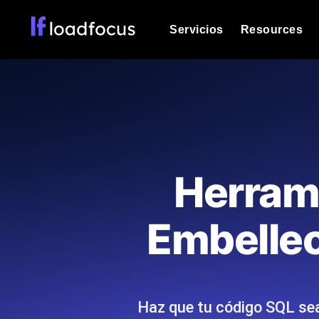
Servicios
Resources
Prueba de carga
Vea cómo funcionan sus sitios web o
Documentación
Le ayudaremos a comenzar
k6 pruebas de carga
Ejecuta pruebas de carga k6 JavaSc
Glosario
Herram
ubicaciones cloud con análisis de IA
Explorar categorías de
glosario
Load Testing Services
Alternativas
Embellec
Load testing liderado por expertos: e
Explorar categorías de
los ejecutamos a escala y entregamo
alternativas
Haz que tu código SQL sea
Supervisión del rendimient