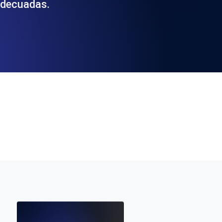
adecuadas.
 y funcionalidad de la API
ificados SSL y alertas de caducidad.
ación de registros y alertas. Gratis para
S y MCP