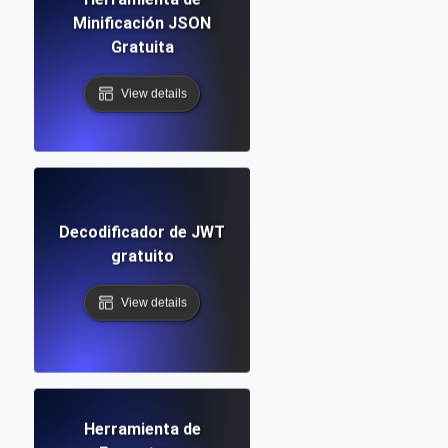
Minificación JSON
Gratuita
View details
Decodificador de JWT
gratuito
View details
Herramienta de