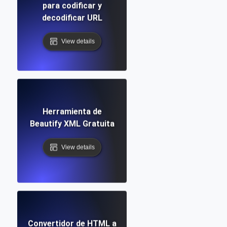
para codificar y
decodificar URL
View details
Herramienta de
Beautify XML Gratuita
View details
Convertidor de HTML a