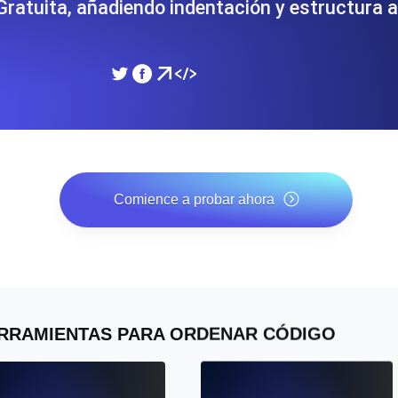
ratuita, añadiendo indentación y estructura 
miento de su sitio web.
Monitorear la velocidad
SSL Monitoring
 APIs. Gratis para empezar.
Checks automáticos de cert
Gratis para empezar.
DNS Monitoring
 y tareas programadas. Gratis
DNS monitoring con comprob
Comience a probar ahora
empezar.
*No se requiere tarjeta de crédito. Plan gratuito incluido; 7
días de prueba gratis en los planes de pago.
Monitoring as Code
xión, desde 26 regiones.
Monitores como YAML, J
RRAMIENTAS PARA ORDENAR CÓDIGO