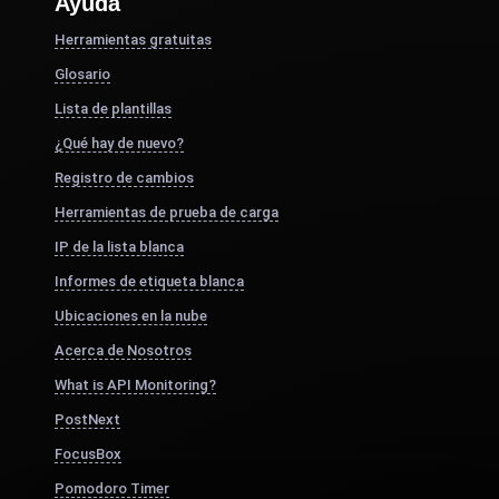
Ayuda
Herramientas gratuitas
Glosario
Lista de plantillas
¿Qué hay de nuevo?
Registro de cambios
Herramientas de prueba de carga
IP de la lista blanca
Informes de etiqueta blanca
Ubicaciones en la nube
Acerca de Nosotros
What is API Monitoring?
PostNext
FocusBox
Pomodoro Timer