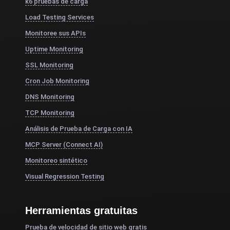
k6 pruebas de carga
Load Testing Services
Monitoree sus APIs
Uptime Monitoring
SSL Monitoring
Cron Job Monitoring
DNS Monitoring
TCP Monitoring
Análisis de Prueba de Carga con IA
MCP Server (Connect AI)
Monitoreo sintético
Visual Regression Testing
Herramientas gratuitas
Prueba de velocidad de sitio web gratis