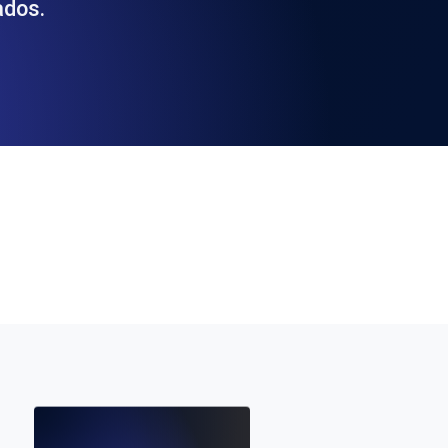
ados.
 y funcionalidad de la API
ificados SSL y alertas de caducidad.
ación de registros y alertas. Gratis para
S y MCP