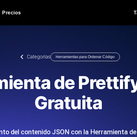
Precios
T
Prueba de carga de 
 API bajo carga.
Ejecute sus scripts de pru
Blog de producto
Categorías
Herramientas para Ordenar Código
Leer más en el blog
Análisis de Prueba 
ript desde más de 25
Información de rendimiento
Blog de tecnología
ienta de Pretti
.
tecnológico.
Leer más en el blog
Synthetic Monitorin
Comparisons Blog
Gratuita
scribimos los scripts JMeter o k6,
Sondas always-on de uptim
Leer más en el blog
s el informe.
Detecta caídas antes que t
to del contenido JSON con la Herramienta de 
o del sitio web
Monitoree sus AP