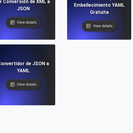
e Conversión de XML a
Embellecimiento YAML
JSON
Gratuita
View details
View details
onvertidor de JSON a
YAML
View details