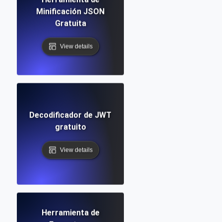
Minificación JSON
Gratuita
View details
Decodificador de JWT
gratuito
View details
Herramienta de