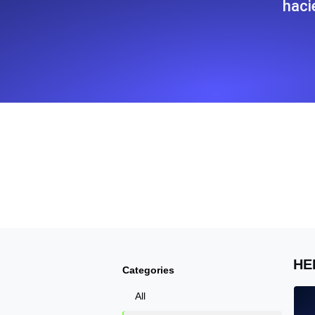
haci
Supervise la información y el rendi
Uptime Monitoring
Uptime Monitoring para sitios web y
Cron Job Monitoring
Heartbeat monitoring para cron jobs
para empezar.
TCP Monitoring
Uptime de puertos y tiempo de cone
HE
Categories
All