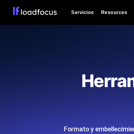
Servicios
Resources
Prueba de carga
Vea cómo funcionan sus sitios web o
Documentación
Le ayudaremos a comenzar
k6 pruebas de carga
Ejecuta pruebas de carga k6 JavaSc
Glosario
Herram
ubicaciones cloud con análisis de IA
Explorar categorías de
glosario
Load Testing Services
Alternativas
Load testing liderado por expertos: e
Explorar categorías de
los ejecutamos a escala y entregamo
alternativas
Formato y embellecimien
Supervisión del rendimient