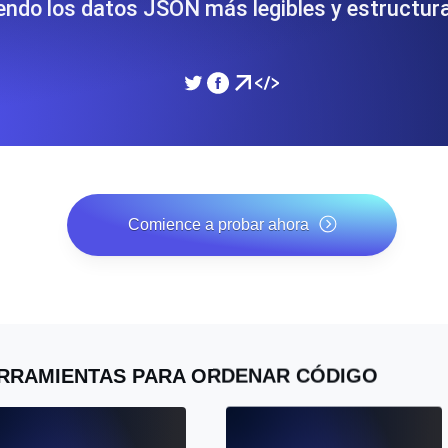
endo los datos JSON más legibles y estructur
miento de su sitio web.
Monitorear la velocidad
SSL Monitoring
 APIs. Gratis para empezar.
Checks automáticos de cert
Gratis para empezar.
DNS Monitoring
 y tareas programadas. Gratis
DNS monitoring con comprob
Comience a probar ahora
empezar.
*No se requiere tarjeta de crédito. Plan gratuito incluido; 7
días de prueba gratis en los planes de pago.
Monitoring as Code
xión, desde 26 regiones.
Monitores como YAML, J
RRAMIENTAS PARA ORDENAR CÓDIGO