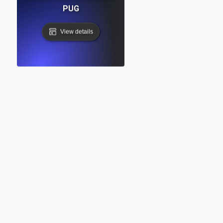
PUG
View details