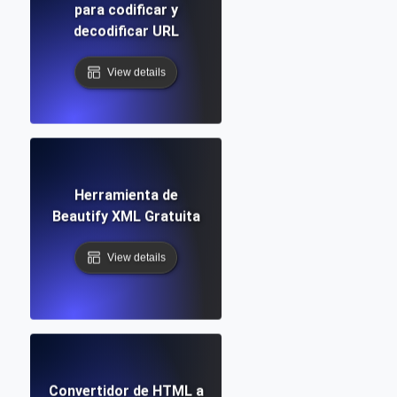
para codificar y
decodificar URL
View details
Herramienta de
Beautify XML Gratuita
View details
Convertidor de HTML a