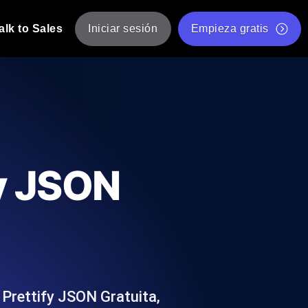
alk to Sales
Iniciar sesión
Empieza gratis
JMeter
eba de JMeter desde múltiples ubicaciones.
Prueba de velocidad de sitio web gratis
Herramienta gratuita de prueba de carga
de Carga con IA
 instantánea y útil adaptada a su stack
Validador de scripts JMeter gratuito
fy JSON
Comprobador de estado de API
g
Comprobador de Core Web Vitals
e y rendimiento desde 25+ ubicaciones.
Lista de herramientas web gratuitas
us usuarios.
Prettify JSON Gratuita,
Is