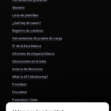
Glosario
Lista de plantillas
¿Qué hay de nuevo?
Registro de cambios
Herramientas de prueba de carga
IP de la lista blanca
Informes de etiqueta blanca
Ubicaciones en la nube
Acerca de Nosotros
What is API Monitoring?
PostNext
FocusBox
Pomodoro Timer
Study Timer