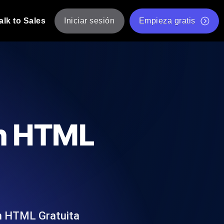
alk to Sales
Iniciar sesión
Empieza gratis
JMeter
eba de JMeter desde múltiples ubicaciones.
Prueba de velocidad de sitio web gratis
Herramienta gratuita de prueba de carga
de Carga con IA
 instantánea y útil adaptada a su stack
Validador de scripts JMeter gratuito
ón HTML
Comprobador de estado de API
g
Comprobador de Core Web Vitals
e y rendimiento desde 25+ ubicaciones.
Lista de herramientas web gratuitas
us usuarios.
ón HTML Gratuita
Is