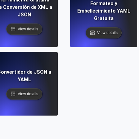
Formateo y
e Conversión de XML a
Embellecimiento YAML
JSON
Gratuita
View details
View details
onvertidor de JSON a
YAML
View details