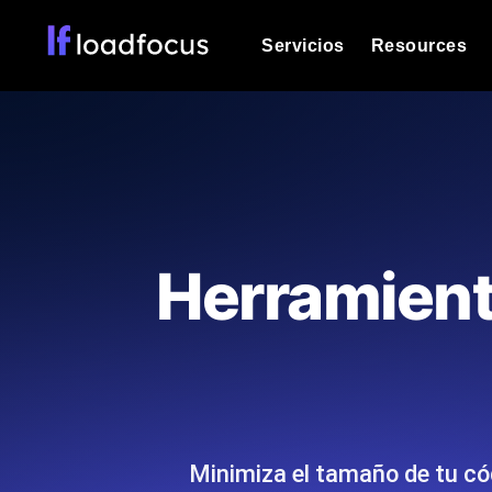
Servicios
Resources
Prueba de carga
Vea cómo funcionan sus sitios web o
Documentación
Le ayudaremos a comenzar
k6 pruebas de carga
Ejecuta pruebas de carga k6 JavaSc
Glosario
Herramient
ubicaciones cloud con análisis de IA
Explorar categorías de
glosario
Load Testing Services
Alternativas
Load testing liderado por expertos: e
Explorar categorías de
los ejecutamos a escala y entregamo
alternativas
Minimiza el tamaño de tu c
Supervisión del rendimient