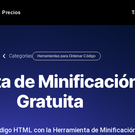
Precios
T
Prueba de carga de 
 API bajo carga.
Ejecute sus scripts de pru
Blog de producto
Categorías
Herramientas para Ordenar Código
Leer más en el blog
Análisis de Prueba 
ript desde más de 25
Información de rendimiento
Blog de tecnología
a de Minificaci
.
tecnológico.
Leer más en el blog
Synthetic Monitorin
Comparisons Blog
Gratuita
scribimos los scripts JMeter o k6,
Sondas always-on de uptim
Leer más en el blog
s el informe.
Detecta caídas antes que t
ódigo HTML con la Herramienta de Minificaci
o del sitio web
Monitoree sus AP