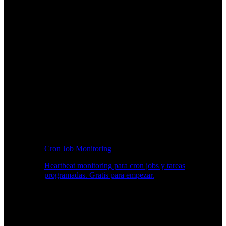
Cron Job Monitoring
Heartbeat monitoring para cron jobs y tareas
programadas. Gratis para empezar.