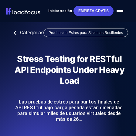
Iniciar sesión
EMPIEZA GRATIS
Categorías
Pruebas de Estrés para Sistemas Resilientes
Stress Testing for RESTful
API Endpoints Under Heavy
Load
Las pruebas de estrés para puntos finales de
API RESTful bajo carga pesada están diseñadas
para simular miles de usuarios virtuales desde
más de 26…