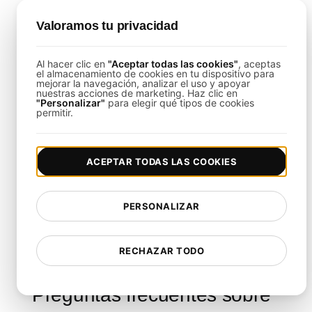
convierten en un socio ideal para asegurar que tus
APIs RESTful se desempeñen al máximo bajo
Valoramos tu privacidad
estrés.
Al hacer clic en
"Aceptar todas las cookies"
, aceptas
el almacenamiento de cookies en tu dispositivo para
mejorar la navegación, analizar el uso y apoyar
Pensamientos finales
nuestras acciones de marketing. Haz clic en
"Personalizar"
para elegir qué tipos de cookies
permitir.
Esta plantilla te empodera para evaluar y optimizar
rigurosamente tus puntos finales de API RESTful
ACEPTAR TODAS LAS COOKIES
bajo condiciones extremas. Al aprovechar
LoadFocus
, puedes abordar proactivamente los
desafíos de rendimiento y asegurar una
PERSONALIZAR
experiencia sin problemas para tus usuarios, sin
importar la carga.
RECHAZAR TODO
Preguntas frecuentes sobre