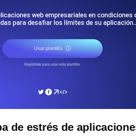
miento de su sitio web.
Monitorear la velocidad
licaciones web empresariales en condiciones 
das para desafiar los límites de su aplicación
SSL Monitoring
 APIs. Gratis para empezar.
Checks automáticos de cert
Gratis para empezar.
Usar plantilla
DNS Monitoring
Regístrate para usar esta plantilla.
 y tareas programadas. Gratis
DNS monitoring con comprob
empezar.
Monitoring as Code
xión, desde 26 regiones.
Monitores como YAML, J
ba de estrés de aplicacion