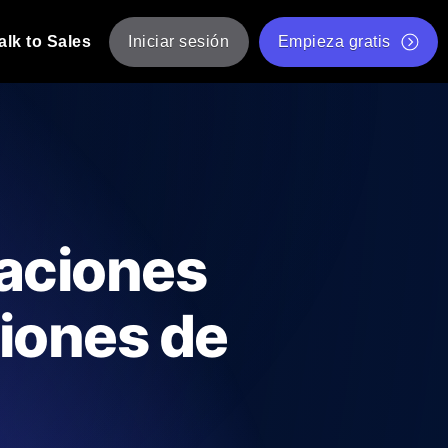
alk to Sales
Iniciar sesión
Empieza gratis
JMeter
eba de JMeter desde múltiples ubicaciones.
Prueba de velocidad de sitio web gratis
Herramienta gratuita de prueba de carga
de Carga con IA
 instantánea y útil adaptada a su stack
Validador de scripts JMeter gratuito
caciones
Comprobador de estado de API
g
Comprobador de Core Web Vitals
iones de
e y rendimiento desde 25+ ubicaciones.
Lista de herramientas web gratuitas
us usuarios.
Is