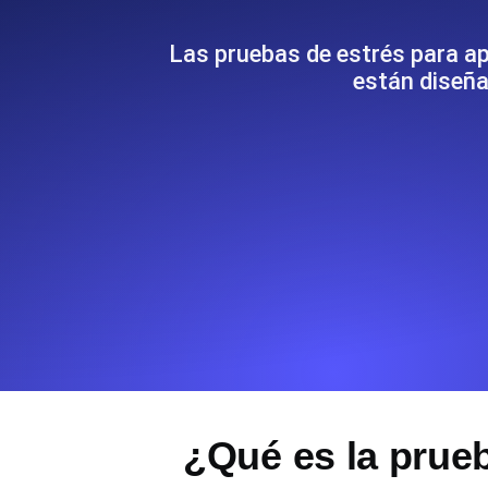
Supervise la información y el rendi
Las pruebas de estrés para ap
están diseña
Uptime Monitoring
Uptime Monitoring para sitios web y
Cron Job Monitoring
Heartbeat monitoring para cron jobs
para empezar.
TCP Monitoring
Uptime de puertos y tiempo de cone
¿Qué es la prue