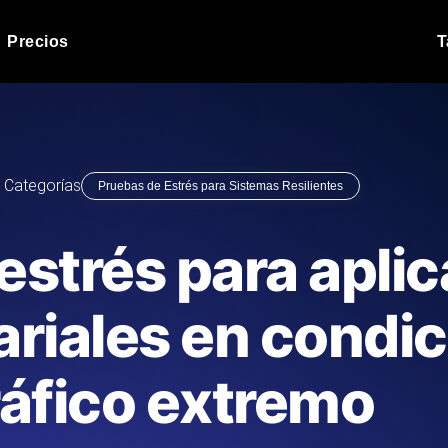
Precios
T
Prueba de carga de 
 API bajo carga.
Ejecute sus scripts de pru
Blog de producto
Categorías
Pruebas de Estrés para Sistemas Resilientes
Leer más en el blog
Análisis de Prueba 
ript desde más de 25
Información de rendimiento
Blog de tecnología
estrés para apli
.
tecnológico.
Leer más en el blog
Synthetic Monitorin
Comparisons Blog
riales en condic
scribimos los scripts JMeter o k6,
Sondas always-on de uptim
Leer más en el blog
s el informe.
Detecta caídas antes que t
ráfico extremo
o del sitio web
Monitoree sus AP