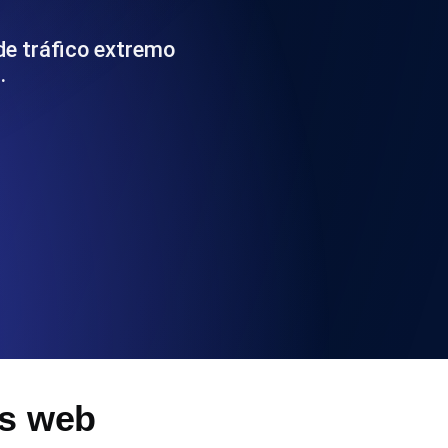
 y funcionalidad de la API
de tráfico extremo
…
ificados SSL y alertas de caducidad.
ación de registros y alertas. Gratis para
S y MCP
es web