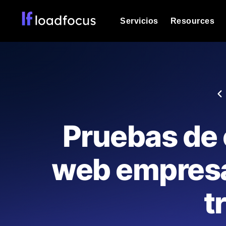
Servicios
Resources
Prueba de carga
Vea cómo funcionan sus sitios web o
Documentación
Le ayudaremos a comenzar
k6 pruebas de carga
Ejecuta pruebas de carga k6 JavaSc
Glosario
Pruebas de 
ubicaciones cloud con análisis de IA
Explorar categorías de
glosario
Load Testing Services
Alternativas
web empresa
Load testing liderado por expertos: e
Explorar categorías de
los ejecutamos a escala y entregamo
alternativas
t
Supervisión del rendimient