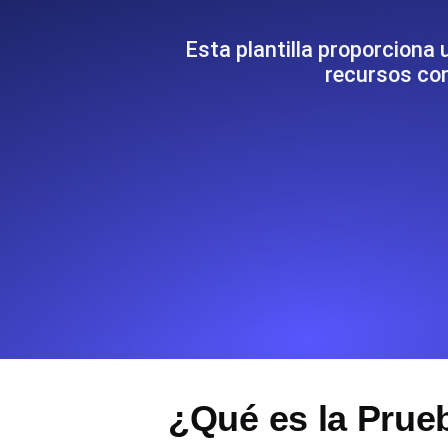
Supervise la información y el rendi
Esta plantilla proporciona 
recursos con
Uptime Monitoring
Uptime Monitoring para sitios web y
Cron Job Monitoring
Heartbeat monitoring para cron jobs
para empezar.
TCP Monitoring
Uptime de puertos y tiempo de cone
¿Qué es la Prue