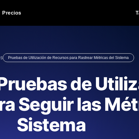
Precios
T
Prueba de carga de 
 API bajo carga.
Ejecute sus scripts de pru
Blog de producto
as
Pruebas de Utilización de Recursos para Rastrear Métricas del Sistema
Leer más en el blog
Análisis de Prueba 
ript desde más de 25
Información de rendimiento
Blog de tecnología
Pruebas de Utili
.
tecnológico.
Leer más en el blog
Synthetic Monitorin
Comparisons Blog
a Seguir las Mét
scribimos los scripts JMeter o k6,
Sondas always-on de uptim
Leer más en el blog
s el informe.
Detecta caídas antes que t
Sistema
o del sitio web
Monitoree sus AP