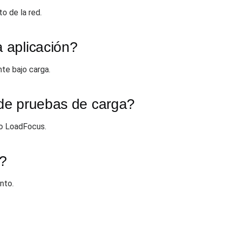
o de la red.
a aplicación?
nte bajo carga.
a de pruebas de carga?
do LoadFocus.
s?
nto.