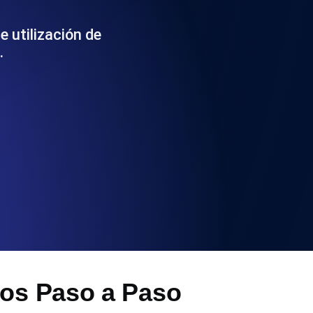
 y funcionalidad de la API
e utilización de
…
ificados SSL y alertas de caducidad.
ación de registros y alertas. Gratis para
S y MCP
sos Paso a Paso