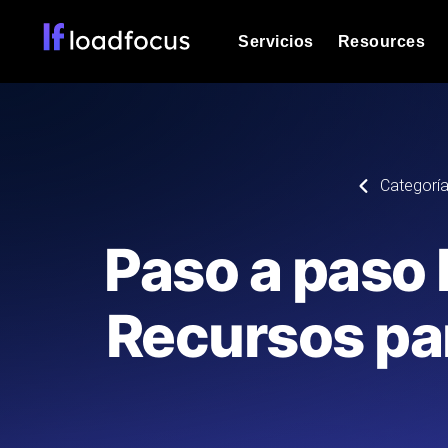
Servicios
Resources
Prueba de carga
Vea cómo funcionan sus sitios web o
Documentación
Categorí
Le ayudaremos a comenzar
k6 pruebas de carga
Ejecuta pruebas de carga k6 JavaSc
Glosario
Paso a paso 
ubicaciones cloud con análisis de IA
Explorar categorías de
glosario
Load Testing Services
Alternativas
Recursos par
Load testing liderado por expertos: e
Explorar categorías de
los ejecutamos a escala y entregamo
alternativas
Supervisión del rendimient