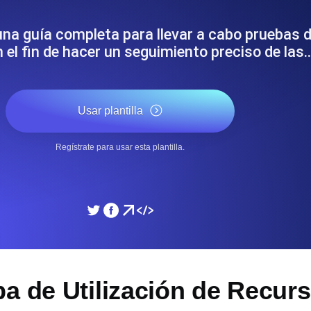
miento de su sitio web.
Monitorear la velocidad
una guía completa para llevar a cabo pruebas d
 el fin de hacer un seguimiento preciso de las
SSL Monitoring
 APIs. Gratis para empezar.
Checks automáticos de cert
Gratis para empezar.
Usar plantilla
DNS Monitoring
Regístrate para usar esta plantilla.
 y tareas programadas. Gratis
DNS monitoring con comprob
empezar.
Monitoring as Code
xión, desde 26 regiones.
Monitores como YAML, J
ba de Utilización de Recur