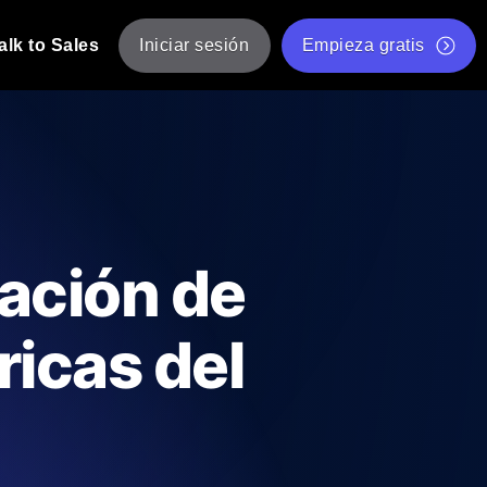
alk to Sales
Iniciar sesión
Empieza gratis
JMeter
eba de JMeter desde múltiples ubicaciones.
Prueba de velocidad de sitio web gratis
Herramienta gratuita de prueba de carga
de Carga con IA
 instantánea y útil adaptada a su stack
Validador de scripts JMeter gratuito
zación de
Comprobador de estado de API
g
Comprobador de Core Web Vitals
ricas del
e y rendimiento desde 25+ ubicaciones.
Lista de herramientas web gratuitas
us usuarios.
Is