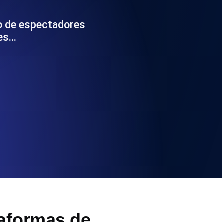
 y funcionalidad de la API
o de espectadores
res…
ificados SSL y alertas de caducidad.
ación de registros y alertas. Gratis para
S y MCP
taformas de