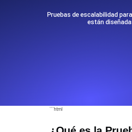
Supervise la información y el rendi
Pruebas de escalabilidad par
están diseñada
Uptime Monitoring
Uptime Monitoring para sitios web y
Cron Job Monitoring
Heartbeat monitoring para cron jobs
para empezar.
TCP Monitoring
Uptime de puertos y tiempo de cone
```html
¿Qué es la Prue