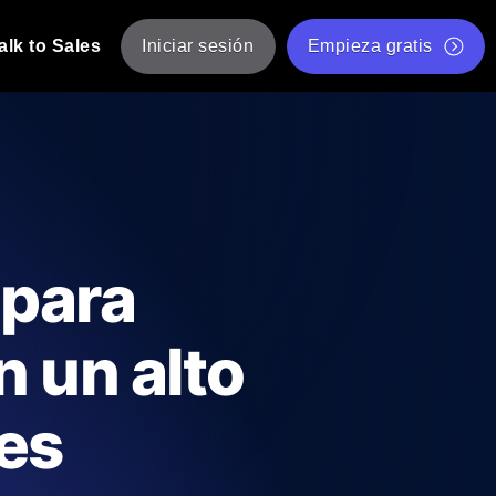
alk to Sales
Iniciar sesión
Empieza gratis
JMeter
eba de JMeter desde múltiples ubicaciones.
Prueba de velocidad de sitio web gratis
Herramienta gratuita de prueba de carga
de Carga con IA
 instantánea y útil adaptada a su stack
Validador de scripts JMeter gratuito
 para
Comprobador de estado de API
g
Comprobador de Core Web Vitals
 un alto
e y rendimiento desde 25+ ubicaciones.
Lista de herramientas web gratuitas
us usuarios.
es
Is