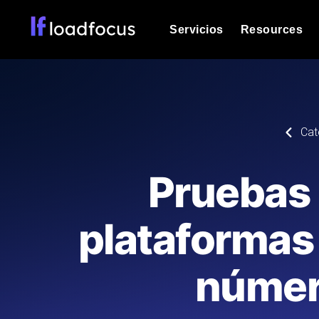
Servicios
Resources
Prueba de carga
Vea cómo funcionan sus sitios web o
Documentación
Cat
Le ayudaremos a comenzar
k6 pruebas de carga
Ejecuta pruebas de carga k6 JavaSc
Glosario
Pruebas 
ubicaciones cloud con análisis de IA
Explorar categorías de
glosario
Load Testing Services
Alternativas
plataformas 
Load testing liderado por expertos: e
Explorar categorías de
los ejecutamos a escala y entregamo
alternativas
númer
Supervisión del rendimient