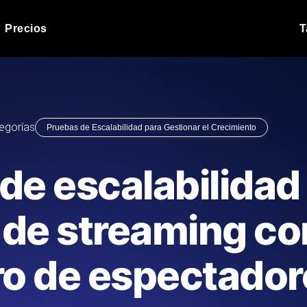
Precios
T
Prueba de carga de 
 API bajo carga.
Ejecute sus scripts de pru
Blog de producto
egorías
Pruebas de Escalabilidad para Gestionar el Crecimiento
Leer más en el blog
Análisis de Prueba 
ript desde más de 25
Información de rendimiento
Blog de tecnología
de escalabilidad
.
tecnológico.
Leer más en el blog
Synthetic Monitorin
Comparisons Blog
de streaming con
scribimos los scripts JMeter o k6,
Sondas always-on de uptim
Leer más en el blog
s el informe.
Detecta caídas antes que t
o de espectador
o del sitio web
Monitoree sus AP