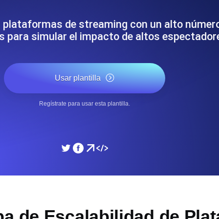
miento de su sitio web.
Monitorear la velocidad
a plataformas de streaming con un alto númer
s para simular el impacto de altos espectado
SSL Monitoring
 APIs. Gratis para empezar.
Checks automáticos de cert
Gratis para empezar.
Usar plantilla
DNS Monitoring
Regístrate para usar esta plantilla.
 y tareas programadas. Gratis
DNS monitoring con comprob
empezar.
Monitoring as Code
xión, desde 26 regiones.
Monitores como YAML, J
ba de Escalabilidad de Pla