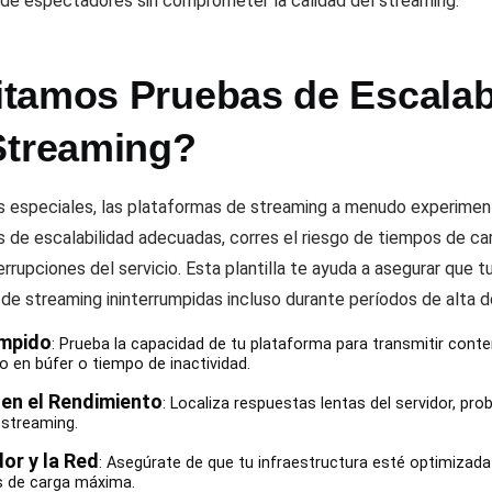
 de espectadores sin comprometer la calidad del streaming.
tamos Pruebas de Escalab
Streaming?
es especiales, las plataformas de streaming a menudo experime
 de escalabilidad adecuadas, corres el riesgo de tiempos de ca
rrupciones del servicio. Esta plantilla te ayuda a asegurar que
 de streaming ininterrumpidas incluso durante períodos de alta 
umpido
: Prueba la capacidad de tu plataforma para transmitir cont
en búfer o tiempo de inactividad.
 en el Rendimiento
: Localiza respuestas lentas del servidor, pr
 streaming.
or y la Red
: Asegúrate de que tu infraestructura esté optimizad
 de carga máxima.