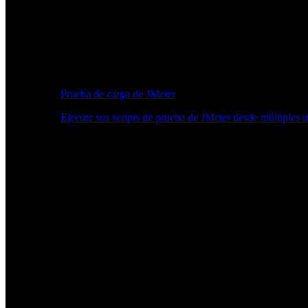
Prueba de carga de JMeter
Ejecute sus scripts de prueba de JMeter desde múltiples 