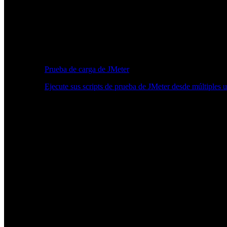
Prueba de carga de JMeter
Ejecute sus scripts de prueba de JMeter desde múltiples 