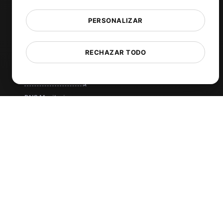
k6 pruebas de carga
PERSONALIZAR
Load Testing Services
Monitoree sus APIs
Uptime Monitoring
RECHAZAR TODO
SSL Monitoring
Cron Job Monitoring
DNS Monitoring
TCP Monitoring
Análisis de Prueba de Carga con IA
MCP Server (Connect AI)
Monitoreo sintético
Visual Regression Testing
Herramientas gratuitas