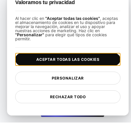
Valoramos tu privacidad
Al hacer clic en
"Aceptar todas las cookies"
, aceptas
s de rendimiento para sitios web de Wix con alta interacció
el almacenamiento de cookies en tu dispositivo para
mejorar la navegación, analizar el uso y apoyar
nuestras acciones de marketing. Haz clic en
"Personalizar"
para elegir qué tipos de cookies
View details
permitir.
ACEPTAR TODAS LAS COOKIES
PERSONALIZAR
Pruebas de rendimiento para blogs y sitios web de Word
RECHAZAR TODO
View details