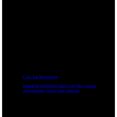
Cron Job Monitoring
Heartbeat monitoring para cron jobs y tareas
programadas. Gratis para empezar.