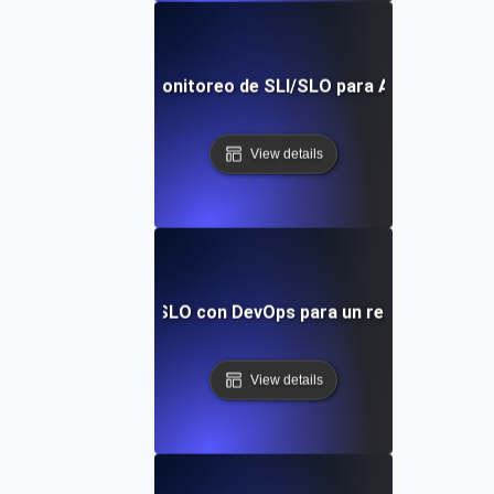
o Implementar el Monitoreo de SLI/SLO para APIs: Una Guí
View details
rando métricas SLI/SLO con DevOps para un rendimiento sup
View details