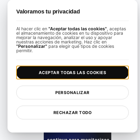
Valoramos tu privacidad
utomatización de pruebas de carga de escalabilidad con T
Al hacer clic en
"Aceptar todas las cookies"
, aceptas
View details
el almacenamiento de cookies en tu dispositivo para
mejorar la navegación, analizar el uso y apoyar
nuestras acciones de marketing. Haz clic en
"Personalizar"
para elegir qué tipos de cookies
permitir.
ACEPTAR TODAS LAS COOKIES
Cloud Function Cold Start Load Testing
PERSONALIZAR
View details
RECHAZAR TODO
Pruebas de carga continua para monitorización en produ